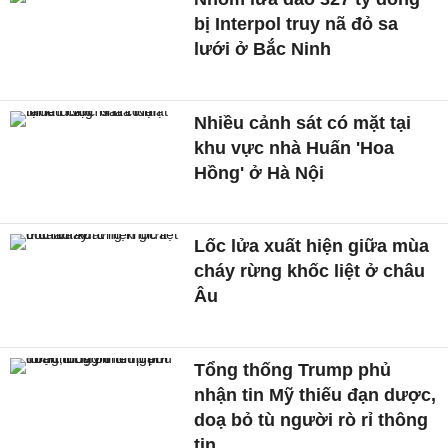
bị Interpol truy nã đỏ sa
lưới ở Bắc Ninh
Nhiều cảnh sát có mặt tại
khu vực nhà Huấn 'Hoa
Hồng' ở Hà Nội
Lốc lửa xuất hiện giữa mùa
cháy rừng khốc liệt ở châu
Âu
Tổng thống Trump phủ
nhận tin Mỹ thiếu đạn dược,
doạ bỏ tù người rò rỉ thông
tin