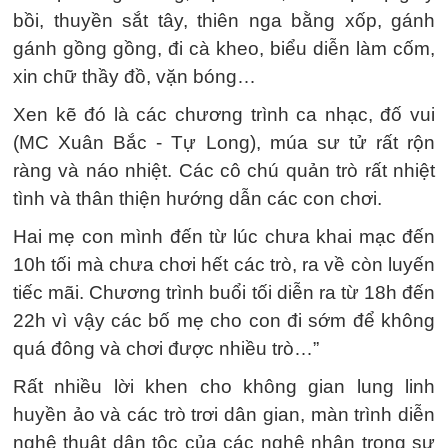
bồi, thuyền sắt tây, thiên nga bằng xốp, gánh
gánh gồng gồng, đi cà kheo, biểu diễn làm cốm,
xin chữ thầy đồ, vặn bóng…
Xen kẽ đó là các chương trình ca nhạc, đố vui
(MC Xuân Bắc - Tự Long), múa sư tử rất rộn
ràng và náo nhiệt. Các cô chú quản trò rất nhiệt
tình và thân thiện hướng dẫn các con chơi.
Hai mẹ con mình đến từ lúc chưa khai mạc đến
10h tối mà chưa chơi hết các trò, ra về còn luyến
tiếc mãi. Chương trình buổi tối diễn ra từ 18h đến
22h vì vậy các bố mẹ cho con đi sớm để không
quá đông và chơi được nhiều trò…”
Rất nhiều lời khen cho không gian lung linh
huyền ảo và các trò trơi dân gian, màn trình diễn
nghệ thuật dân tộc của các nghệ nhân trong sự