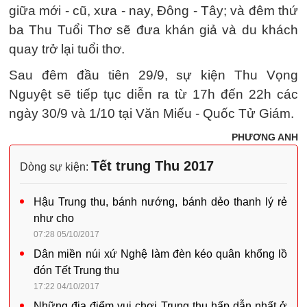
giữa mới - cũ, xưa - nay, Đông - Tây; và đêm thứ
ba Thu Tuổi Thơ sẽ đưa khán giả và du khách
quay trở lại tuổi thơ.
Sau đêm đầu tiên 29/9, sự kiện Thu Vọng
Nguyệt sẽ tiếp tục diễn ra từ 17h đến 22h các
ngày 30/9 và 1/10 tại Văn Miếu - Quốc Tử Giám.
PHƯƠNG ANH
Tết trung Thu 2017
Dòng sự kiện:
Hậu Trung thu, bánh nướng, bánh dẻo thanh lý rẻ
như cho
07:28 05/10/2017
Dân miền núi xứ Nghệ làm đèn kéo quân khổng lồ
đón Tết Trung thu
17:22 04/10/2017
Những địa điểm vui chơi Trung thu hấp dẫn nhất ở