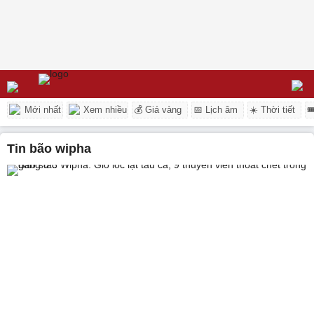
Mới nhất
Xem nhiều
💰 Giá vàng
📅 Lịch âm
☀️ Thời tiết

tin bão wipha