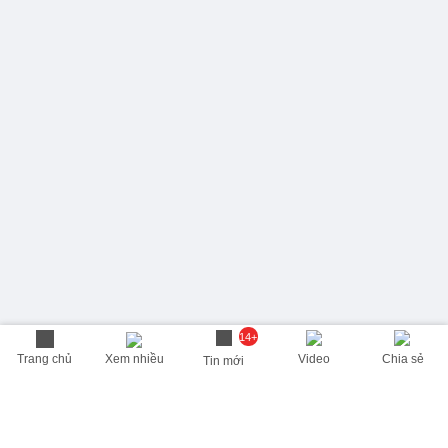
14+
Trang chủ
Xem nhiều
Video
Chia sẻ
Tin mới