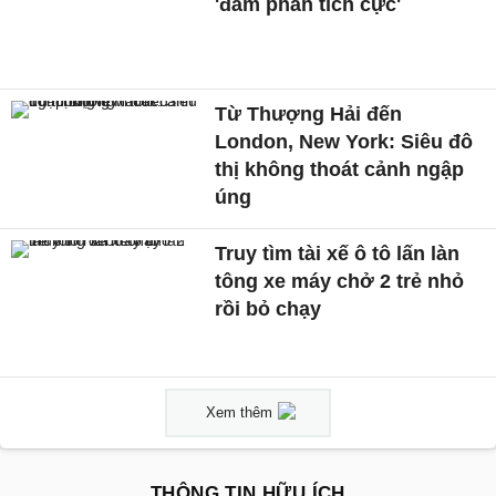
'đàm phán tích cực'
Từ Thượng Hải đến
London, New York: Siêu đô
thị không thoát cảnh ngập
úng
Truy tìm tài xế ô tô lấn làn
tông xe máy chở 2 trẻ nhỏ
rồi bỏ chạy
Xem thêm
THÔNG TIN HỮU ÍCH