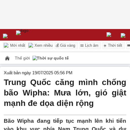
Mới nhất
Xem nhiều
💰 Giá vàng
📅 Lịch âm
☀️ Thời tiết

Thế giới
Thời sự quốc tế
Xuất bản ngày 19/07/2025 05:56 PM
Trung Quốc căng mình chống
bão Wipha: Mưa lớn, gió giật
mạnh đe dọa diện rộng
Bão Wipha đang tiếp tục mạnh lên khi tiến
vào khu vực phía Nam Trung Quốc và dự