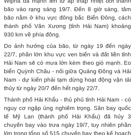
Wipha đã mạnh lên từ áp thấp nhiệt đới thành
bão vào rạng sáng 19/7. Đến 8 giờ sáng, tâm
bão nằm ở khu vực đông bắc Biển Đông, cách
thành phố Văn Xương (tỉnh Hải Nam) khoảng
930 km về phía đông.
Do ảnh hưởng của bão, từ ngày 19 đến ngày
22/7, phần lớn khu vực ven biển và đất liền tỉnh
Hải Nam sẽ có mưa lớn kèm theo gió mạnh. Eo
biển Quỳnh Châu - nối giữa Quảng Đông và Hải
Nam - dự kiến phải tạm dừng hoạt động vận tải
thủy từ ngày 20/7 đến hết ngày 22/7.
Thành phố Hải Khẩu - thủ phủ tỉnh Hải Nam - có
nguy cơ ngập úng nghiêm trọng. Sân bay quốc
tế Mỹ Lan (thành phố Hải Khẩu) đã hủy 3
chuyến bay vào trưa ngày 19/7, tuy nhiên phần
lớn trong tổng số 515 chuyến bay theo kế hoạch