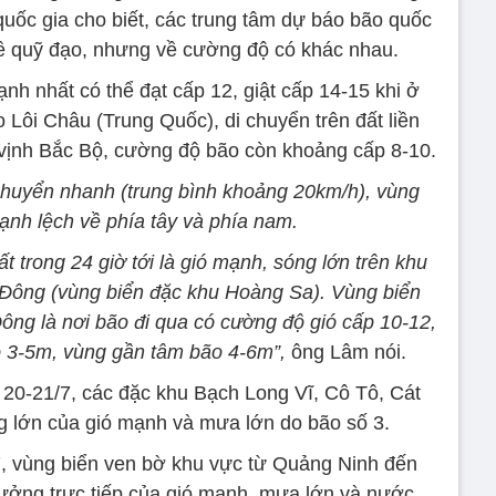
uốc gia cho biết, các trung tâm dự báo bão quốc
t về quỹ đạo, nhưng về cường độ có khác nhau.
mạnh nhất có thể đạt cấp 12, giật cấp 14-15 khi ở
Lôi Châu (Trung Quốc), di chuyển trên đất liền
vịnh Bắc Bộ, cường độ bão còn khoảng cấp 8-10.
chuyển nhanh (trung bình khoảng 20km/h), vùng
ạnh lệch về phía tây và phía nam.
 trong 24 giờ tới là gió mạnh, sóng lớn trên khu
 Đông (vùng biển đặc khu Hoàng Sa). Vùng biển
 là nơi bão đi qua có cường độ gió cấp 10-12,
cao 3-5m, vùng gần tâm bão 4-6m”,
ông Lâm nói.
20-21/7, các đặc khu Bạch Long Vĩ, Cô Tô, Cát
g lớn của gió mạnh và mưa lớn do bão số 3.
, vùng biển ven bờ khu vực từ Quảng Ninh đến
ưởng trực tiếp của gió mạnh, mưa lớn và nước