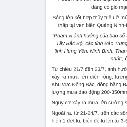
dâng có gió ma
Sóng lớn kết hợp thủy triều ở m
thấp tại ven biển Quảng Ninh-
“Phạm vi ảnh hưởng của bão số 
Tây Bắc Bộ, các tỉnh Bắc Trun
tỉnh Hưng Yên, Ninh Bình, Tha
nhất”,
ô
Từ chiều 21/7 đến 23/7, ảnh hư
xảy ra mưa lớn diện rộng, lượ
Khu vực Đông Bắc, đồng bằng Bắ
lượng mưa dao động 200-350mm,
Nguy cơ xảy ra mưa lớn cường su
Ngoài ra, từ 21-24/7, trên các 
hiện 1 đợt lũ, biên độ lũ lên từ 3