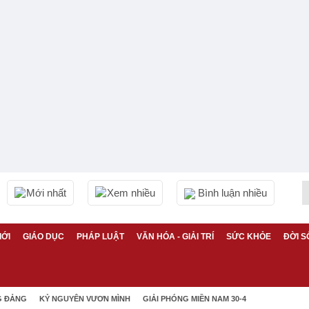
Mới nhất
Xem nhiều
Bình luận nhiều
IỚI
GIÁO DỤC
PHÁP LUẬT
VĂN HÓA - GIẢI TRÍ
SỨC KHỎE
ĐỜI S
G ĐẢNG
KỶ NGUYÊN VƯƠN MÌNH
GIẢI PHÓNG MIỀN NAM 30-4