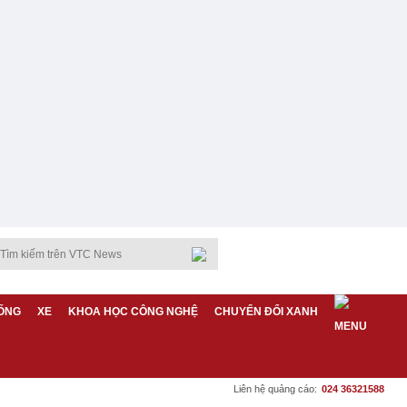
ỐNG
XE
KHOA HỌC CÔNG NGHỆ
CHUYỂN ĐỔI XANH
Liên hệ quảng cáo:
024 36321588