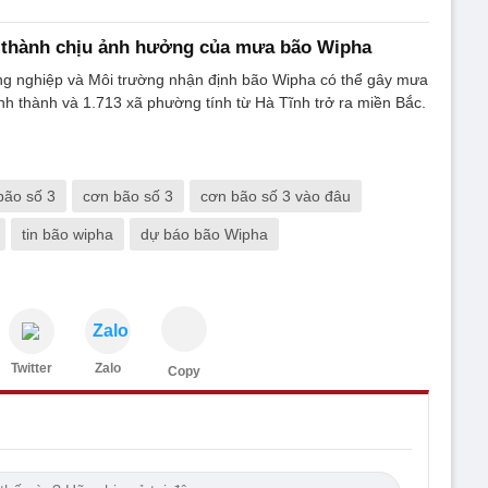
h thành chịu ảnh hưởng của mưa bão Wipha
g nghiệp và Môi trường nhận định bão Wipha có thể gây mưa
ỉnh thành và 1.713 xã phường tính từ Hà Tĩnh trở ra miền Bắc.
bão số 3
cơn bão số 3
cơn bão số 3 vào đâu
tin bão wipha
dự báo bão Wipha
Zalo
Twitter
Zalo
Copy