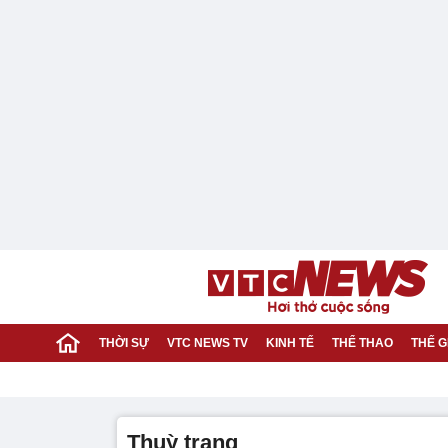
THỜI SỰ
VTC NEWS TV
KINH TẾ
THỂ THAO
THẾ G
thuỳ trang