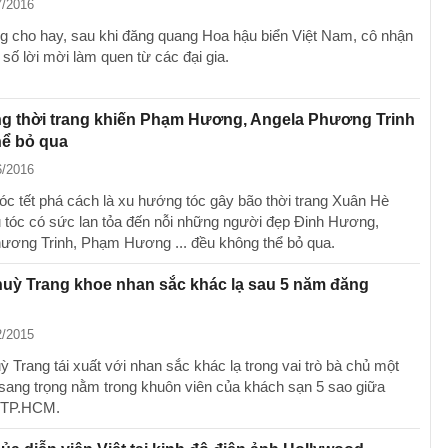
7/2016
g cho hay, sau khi đăng quang Hoa hậu biển Việt Nam, cô nhận
số lời mời làm quen từ các đại gia.
g thời trang khiến Phạm Hương, Angela Phương Trinh
hể bỏ qua
6/2016
tóc tết phá cách là xu hướng tóc gây bão thời trang Xuân Hè
u tóc có sức lan tỏa đến nỗi những người đẹp Đinh Hương,
ương Trinh, Phạm Hương ... đều không thể bỏ qua.
uỳ Trang khoe nhan sắc khác lạ sau 5 năm đăng
2/2015
 Trang tái xuất với nhan sắc khác lạ trong vai trò bà chủ một
sang trọng nằm trong khuôn viên của khách sạn 5 sao giữa
m TP.HCM.