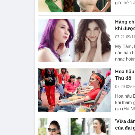
giới trẻ “
Hàng chụ
khi được
07:21 09/1
Mỹ Tâm, Đ
các bản hi
nhạc hoàn
Hoa hậu 
Thủ đô
07:29 02/0
Hoa hậu B
khi tham g
gia (Hà Nộ
'Vừa đăn
của đại g