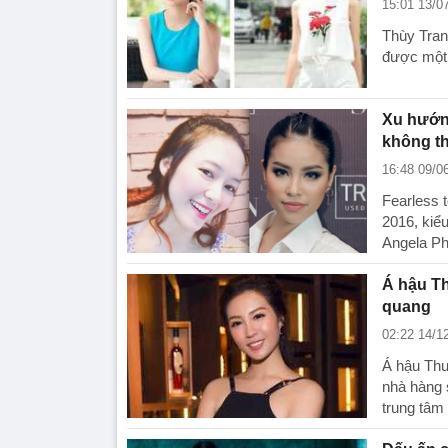
15:01 13/0
Thùy Tran
được một 
Xu hướn
không t
16:48 09/0
Fearless 
2016, kiể
Angela Ph
Á hậu Th
quang
02:22 14/1
Á hậu Thuỳ
nhà hàng 
trung tâ