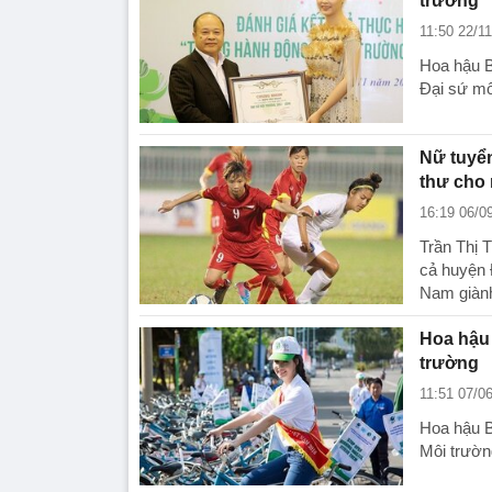
trường
11:50 22/1
Hoa hậu B
Đại sứ mô
Nữ tuyể
thư cho
16:19 06/0
Trần Thị 
cả huyện 
Nam giàn
Hoa hậu 
trường
11:51 07/0
Hoa hậu B
Môi trường