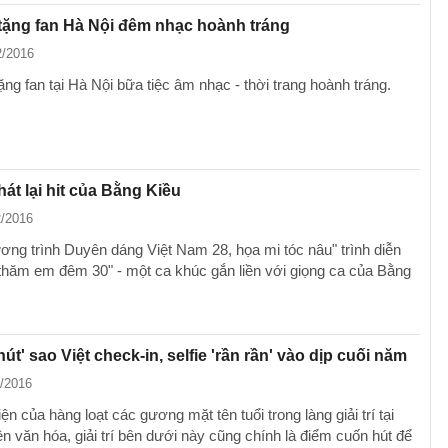
tặng fan Hà Nội đêm nhạc hoành tráng
2/2016
ng fan tại Hà Nội bữa tiệc âm nhạc - thời trang hoành tráng.
át lại hit của Bằng Kiều
2/2016
ơng trình Duyên dáng Việt Nam 28, họa mi tóc nâu" trình diễn
thăm em đêm 30" - một ca khúc gắn liền với giọng ca của Bằng
'hút' sao Việt check-in, selfie 'rần rần' vào dịp cuối năm
1/2016
ện của hàng loạt các gương mặt tên tuổi trong làng giải trí tại
n văn hóa, giải trí bên dưới này cũng chính là điểm cuốn hút để