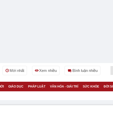
Mới nhất
Xem nhiều
Bình luận nhiều
IỚI
GIÁO DỤC
PHÁP LUẬT
VĂN HÓA - GIẢI TRÍ
SỨC KHỎE
ĐỜI S