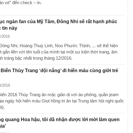
săn vé” đến check – in.
c ngàn fan của Mỹ Tâm, Đông Nhi sẽ rất hạnh phúc
 tin này
1/2016
ông Nhi, Hoàng Thuỳ Linh, Noo Phước Thịnh, ... sẽ thể hiện
t gắn liền với tên tuổi của mình tại một sự kiện thời trang, âm
h tráng bậc nhất trong tháng 12/2016.
Biển Thùy Trang ‘đội nắng’ đi hiến máu cùng giới trẻ
8/2016
iển 2016 Thùy Trang ăn mặc giản dị với áo phông, quần jeam
ia ngày hội hiến máu Giọt hồng tri ân tại Trung tâm hội nghị quốc
i).
g quang Hoa hậu, tôi đã nhận được lời mời làm quen
ia'