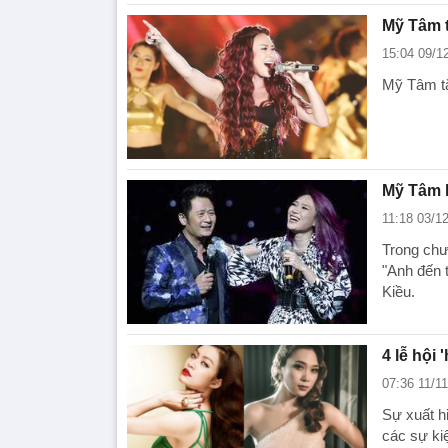
Mỹ Tâm 
15:04 09/1
Mỹ Tâm tặ
Mỹ Tâm h
11:18 03/1
Trong chư
"Anh đến 
Kiều.
4 lễ hội 
07:36 11/1
Sự xuất hi
các sự kiệ