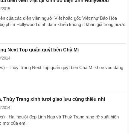
ủa diễn viên Việt tại kinh đô điện ảnh Hollywood
2/2015
iện của các diễn viên người Việt hoặc gốc Việt như Bảo Hòa
 bộ phim Hollywood đình đám khiến không ít khán giả trong nước
ng Next Top quấn quýt bên Chà Mi
9/2014
) - Thuỳ Trang Next Top quấn quýt bên Chà Mi khoe vóc dáng
, Thùy Trang xinh tươi giao lưu cùng thiếu nhi
8/2014
) - Hai người đẹp Linh Nga và Thuỳ Trang rạng rỡ xuất hiện
c mơ của em'.