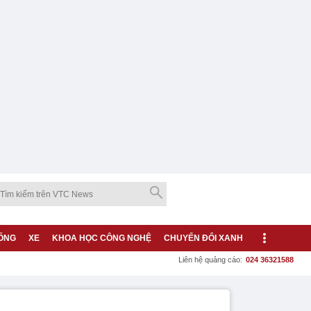
ỐNG
XE
KHOA HỌC CÔNG NGHỆ
CHUYỂN ĐỔI XANH
Liên hệ quảng cáo:
024 36321588