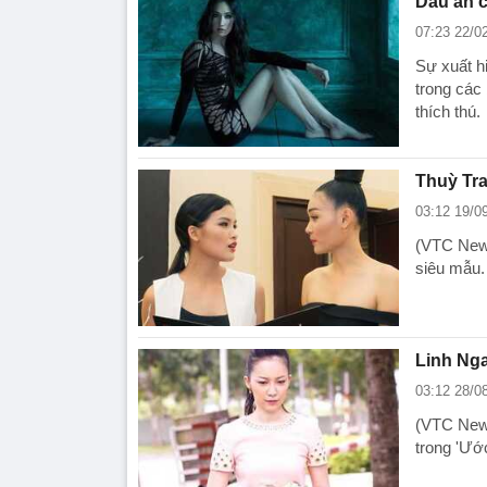
Dấu ấn c
07:23 22/0
Sự xuất h
trong các
thích thú.
Thuỳ Tra
03:12 19/0
(VTC News
siêu mẫu.
Linh Nga
03:12 28/0
(VTC News
trong 'Ướ