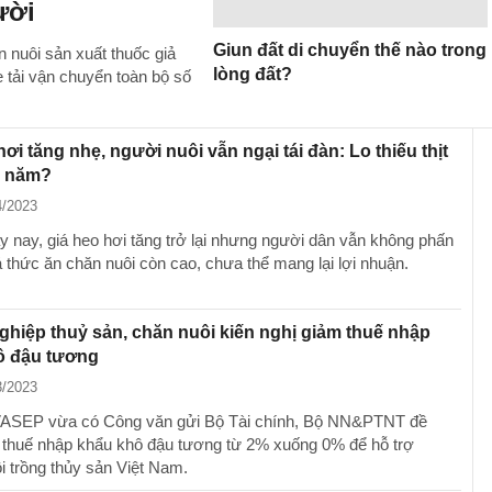
ười
Giun đất di chuyển thế nào trong
 nuôi sản xuất thuốc giả
lòng đất?
 tải vận chuyển toàn bộ số
hơi tăng nhẹ, người nuôi vẫn ngại tái đàn: Lo thiếu thịt
i năm?
4/2023
y nay, giá heo hơi tăng trở lại nhưng người dân vẫn không phấn
á thức ăn chăn nuôi còn cao, chưa thể mang lại lợi nhuận.
hiệp thuỷ sản, chăn nuôi kiến nghị giảm thuế nhập
ô đậu tương
3/2023
i VASEP vừa có Công văn gửi Bộ Tài chính, Bộ NN&PTNT đề
 thuế nhập khẩu khô đậu tương từ 2% xuống 0% để hỗ trợ
i trồng thủy sản Việt Nam.