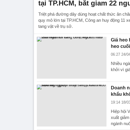
tại TP.HCM, bắt giam 22 ng
Triệt phá đường dây dùng hoạt chất thức ăn chăn
quy mô lớn tại TP.HCM, Công an huy động 11 xe
tang vật về trụ sở.
Giá heo 
heo cuố
06:27 24/0
Nhiều ngà
khởi vì gi
Doanh ng
khẩu kh
19:14 18/0
Hiệp hộ
xuất giảm
ngành nuô