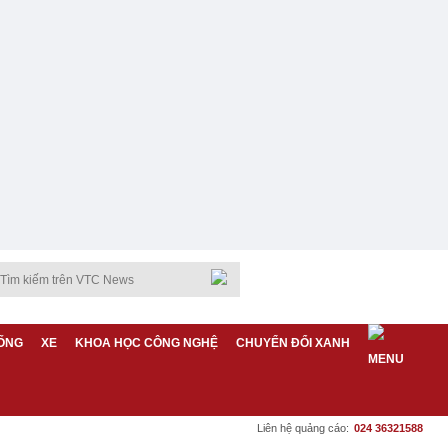
ỐNG
XE
KHOA HỌC CÔNG NGHỆ
CHUYỂN ĐỔI XANH
Liên hệ quảng cáo:
024 36321588