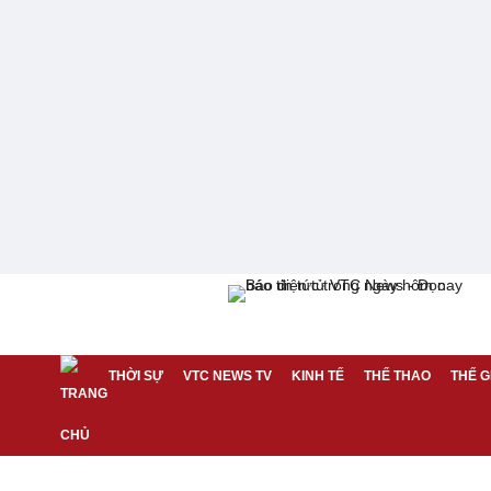
THỜI SỰ
VTC NEWS TV
KINH TẾ
THỂ THAO
THẾ G