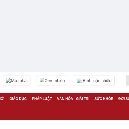
Mới nhất
Xem nhiều
Bình luận nhiều
IỚI
GIÁO DỤC
PHÁP LUẬT
VĂN HÓA - GIẢI TRÍ
SỨC KHỎE
ĐỜI S