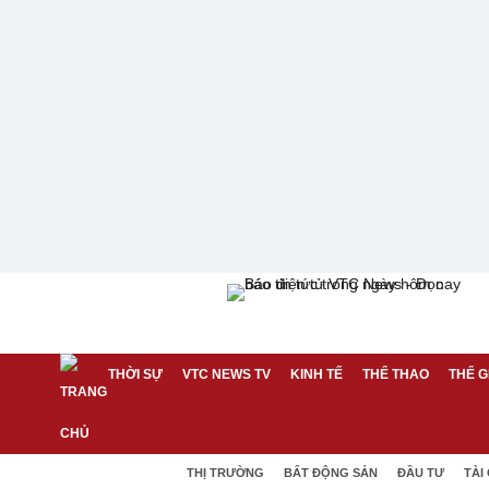
THỜI SỰ
VTC NEWS TV
KINH TẾ
THỂ THAO
THẾ G
THỊ TRƯỜNG
BẤT ĐỘNG SẢN
ĐẦU TƯ
TÀI