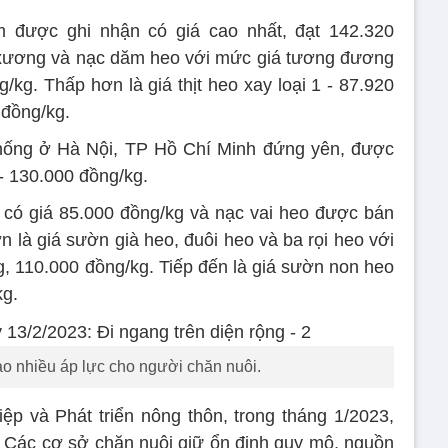
m được ghi nhận có giá cao nhất, đạt 142.320
t xương và nạc dăm heo với mức giá tương đương
kg. Thấp hơn là giá thịt heo xay loại 1 - 87.920
 đồng/kg.
 thống ở Hà Nội, TP Hồ Chí Minh đứng yên, được
- 130.000 đồng/kg.
 có giá 85.000 đồng/kg và nạc vai heo được bán
n là giá sườn già heo, đuôi heo và ba rọi heo với
g, 110.000 đồng/kg. Tiếp đến là giá sườn non heo
kg.
ạo nhiều áp lực cho người chăn nuôi.
p và Phát triển nông thôn, trong tháng 1/2023,
ốt. Các cơ sở chăn nuôi giữ ổn định quy mô, nguồn