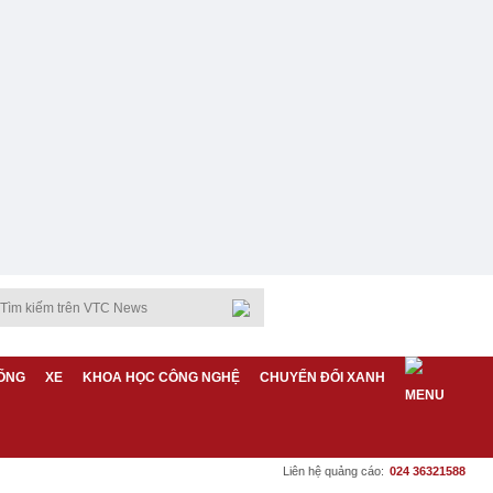
ỐNG
XE
KHOA HỌC CÔNG NGHỆ
CHUYỂN ĐỔI XANH
Liên hệ quảng cáo:
024 36321588