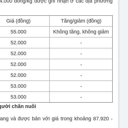
54.000 đồng/kg được ghi nhận ở các địa phương
Giá (đồng)
Tăng/giảm (đồng)
55.000
Không tăng, không giảm
52.000
-
52.000
-
52.000
-
52.000
-
53.000
-
53.000
-
người chăn nuôi
gang và được bán với giá trong khoảng 87.920 -