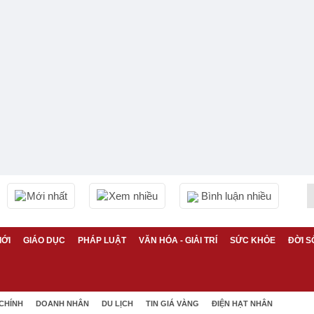
Mới nhất
Xem nhiều
Bình luận nhiều
IỚI
GIÁO DỤC
PHÁP LUẬT
VĂN HÓA - GIẢI TRÍ
SỨC KHỎE
ĐỜI S
 CHÍNH
DOANH NHÂN
DU LỊCH
TIN GIÁ VÀNG
ĐIỆN HẠT NHÂN