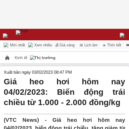
Mới nhất
Xem nhiều
💰 Giá vàng
📅 Lịch âm
☀️ Thời tiết

Kinh tế
Thị trường
Xuất bản ngày 03/02/2023 08:47 PM
Giá heo hơi hôm nay
04/02/2023: Biến động trái
chiều từ 1.000 - 2.000 đồng/kg
(VTC News) -
Giá heo hơi hôm nay
04/02/2023, biến động trái chiều, tăng giảm từ