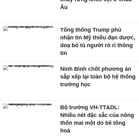
Âu
Tổng thống Trump phủ
nhận tin Mỹ thiếu đạn dược,
doạ bỏ tù người rò rỉ thông
tin
Ninh Bình chốt phương án
sắp xếp lại toàn bộ hệ thống
trường học
Bộ trưởng VH-TT&DL:
Nhiều nét đặc sắc của nông
thôn mai một do bê tông
hoá