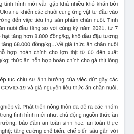
g tình hình mới vẫn gặp khá nhiều khó khăn bởi
 Ukraine khiến các chuỗi cung ứng vật tư đầu vào
ởng đến việc tiêu thụ sản phẩm chăn nuôi. Tính
hăn nuôi đều tăng so với cùng kỳ năm 2021, từ 7
 hạt tăng hơn 8.800 đồng/kg, khô dầu đậu tương
e tăng 68.000 đồng/kg…Về giá thức ăn chăn nuôi
ỗ hợp hoàn chỉnh cho lợn thịt từ 60 đến xuất
kg; thức ăn hỗn hợp hoàn chỉnh cho gà thịt lông
iếp tục chịu sự ảnh hưởng của việc đứt gãy các
 COVID-19 và giá nguyên liệu thức ăn chăn nuôi,
ghiệp và Phát triển nông thôn đã đề ra các nhóm
i trong tình hình mới như: chủ động nguồn thức ăn
 trường, bảo đảm an toàn sinh học, an toàn thực
ghệ; tăng cường chế biến, chế biến sâu gắn với