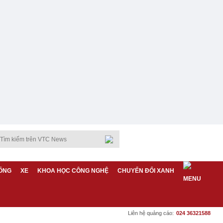
ỐNG
XE
KHOA HỌC CÔNG NGHỆ
CHUYỂN ĐỔI XANH
Liên hệ quảng cáo:
024 36321588