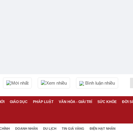
Mới nhất
Xem nhiều
Bình luận nhiều
IỚI
GIÁO DỤC
PHÁP LUẬT
VĂN HÓA - GIẢI TRÍ
SỨC KHỎE
ĐỜI S
 CHÍNH
DOANH NHÂN
DU LỊCH
TIN GIÁ VÀNG
ĐIỆN HẠT NHÂN