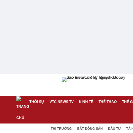
THỜI SỰ
VTC NEWS TV
KINH TẾ
THỂ THAO
THẾ G
THỊ TRƯỜNG
BẤT ĐỘNG SẢN
ĐẦU TƯ
TÀI