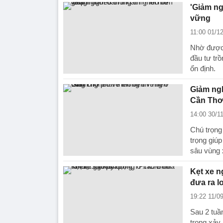
'Giảm ng
vững
11:00 01/1
Nhờ được 
đầu tư trồ
ổn định.
Giảm ngh
Cần Thơ
14:00 30/1
Chú trọng
trọng giú
sâu vùng 
Kẹt xe n
đưa ra l
19:22 11/0
Sau 2 tuần
trọng xảy