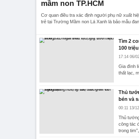
mầm non TP.HCM
Cơ quan điều tra xác định người phụ nữ xuất hiện
trẻ tại Trường Mầm non Lá Xanh là bảo mẫu đan
Tìm 2 con
100 triệ
17:14 06/0
Gia đình l
thất lạc,
Thủ tướn
bén và s
00:11 13/1
Thủ tướng
công tác đ
trong tim”