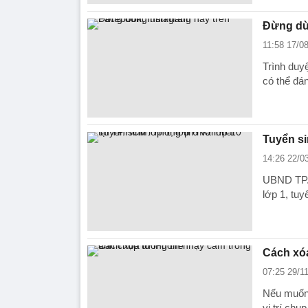
Đừng dùn
11:58 17/0
Trình duy
có thể đá
Tuyển si
14:26 22/0
UBND TP.
lớp 1, tuy
Cách xóa
07:25 29/1
Nếu muốn 
vị trí chụ