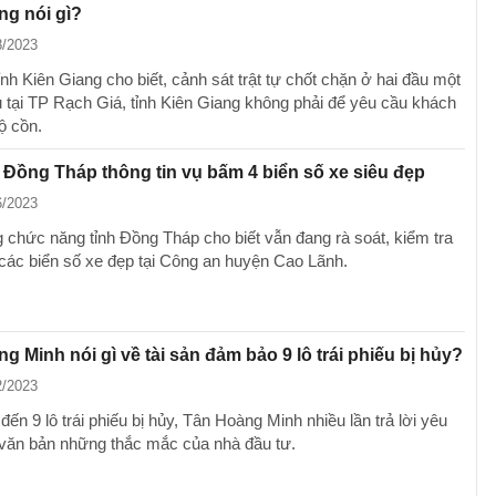
ng nói gì?
8/2023
nh Kiên Giang cho biết, cảnh sát trật tự chốt chặn ở hai đầu một
 tại TP Rạch Giá, tỉnh Kiên Giang không phải để yêu cầu khách
ộ cồn.
Đồng Tháp thông tin vụ bấm 4 biển số xe siêu đẹp
6/2023
 chức năng tỉnh Đồng Tháp cho biết vẫn đang rà soát, kiểm tra
các biển số xe đẹp tại Công an huyện Cao Lãnh.
g Minh nói gì về tài sản đảm bảo 9 lô trái phiếu bị hủy?
2/2023
đến 9 lô trái phiếu bị hủy, Tân Hoàng Minh nhiều lần trả lời yêu
văn bản những thắc mắc của nhà đầu tư.