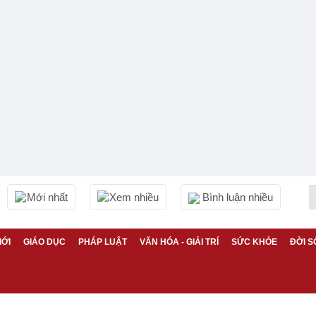
Mới nhất
Xem nhiều
Bình luận nhiều
IỚI
GIÁO DỤC
PHÁP LUẬT
VĂN HÓA - GIẢI TRÍ
SỨC KHỎE
ĐỜI S