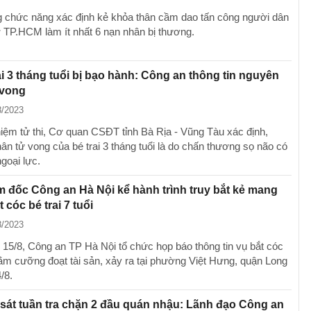
 chức năng xác định kẻ khỏa thân cầm dao tấn công người dân
ở TP.HCM làm ít nhất 6 nạn nhân bị thương.
ai 3 tháng tuổi bị bạo hành: Công an thông tin nguyên
 vong
8/2023
ệm tử thi, Cơ quan CSĐT tỉnh Bà Rịa - Vũng Tàu xác định,
ân tử vong của bé trai 3 tháng tuổi là do chấn thương sọ não có
goại lực.
 đốc Công an Hà Nội kể hành trình truy bắt kẻ mang
 cóc bé trai 7 tuổi
8/2023
 15/8, Công an TP Hà Nội tổ chức họp báo thông tin vụ bắt cóc
ằm cưỡng đoạt tài sản, xảy ra tại phường Việt Hưng, quận Long
/8.
sát tuần tra chặn 2 đầu quán nhậu: Lãnh đạo Công an