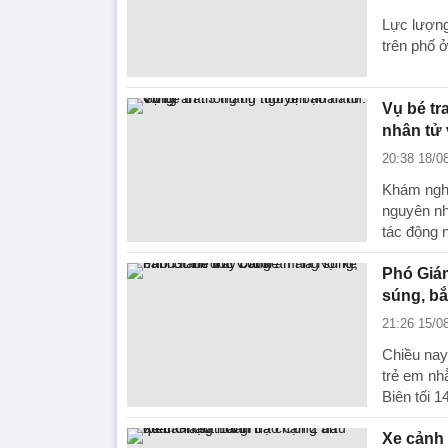
Lực lượng
trên phố 
Vụ bé tr
nhân tử
20:38 18/0
Khám nghi
nguyên nh
tác động n
Phó Giám
súng, bắt
21:26 15/0
Chiều nay
trẻ em nh
Biên tối 14
Xe cảnh 