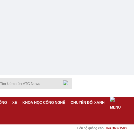
ỐNG
XE
KHOA HỌC CÔNG NGHỆ
CHUYỂN ĐỔI XANH
Liên hệ quảng cáo:
024 36321588