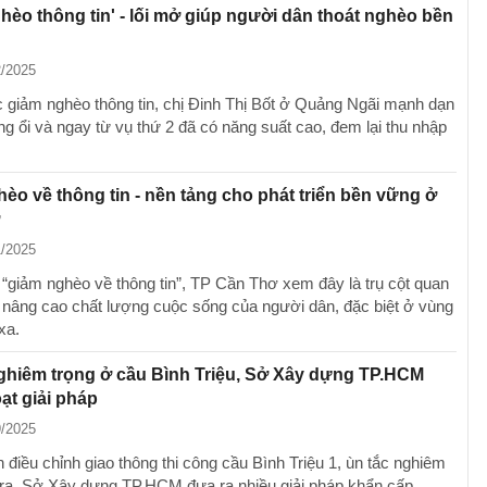
hèo thông tin' - lối mở giúp người dân thoát nghèo bền
2/2025
giảm nghèo thông tin, chị Đinh Thị Bốt ở Quảng Ngãi mạnh dạn
ng ổi và ngay từ vụ thứ 2 đã có năng suất cao, đem lại thu nhập
èo về thông tin - nền tảng cho phát triển bền vững ở
1/2025
 “giảm nghèo về thông tin”, TP Cần Thơ xem đây là trụ cột quan
p nâng cao chất lượng cuộc sống của người dân, đặc biệt ở vùng
xa.
ghiêm trọng ở cầu Bình Triệu, Sở Xây dựng TP.HCM
oạt giải pháp
9/2025
 điều chỉnh giao thông thi công cầu Bình Triệu 1, ùn tắc nghiêm
 ra, Sở Xây dựng TP.HCM đưa ra nhiều giải pháp khẩn cấp.