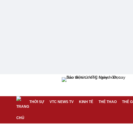
THỜI SỰ
VTC NEWS TV
KINH TẾ
THỂ THAO
THẾ G