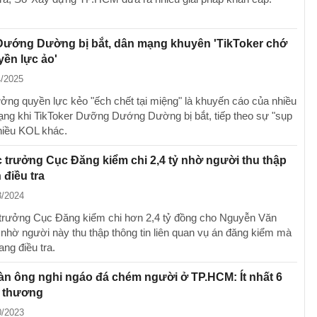
ướng Dường bị bắt, dân mạng khuyên 'TikToker chớ
ền lực ảo'
4/2025
ởng quyền lực kẻo "ếch chết tại miệng" là khuyến cáo của nhiều
ng khi TikToker Dưỡng Dướng Dường bị bắt, tiếp theo sự "sụp
hiều KOL khác.
trưởng Cục Đăng kiểm chi 2,4 tỷ nhờ người thu thập
 điều tra
3/2024
rưởng Cục Đăng kiểm chi hơn 2,4 tỷ đồng cho Nguyễn Văn
nhờ người này thu thập thông tin liên quan vụ án đăng kiểm mà
ng điều tra.
n ông nghi ngáo đá chém người ở TP.HCM: Ít nhất 6
ị thương
0/2023