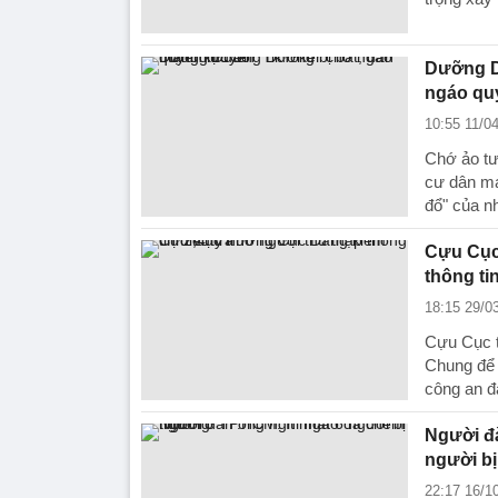
Dưỡng D
ngáo quy
10:55 11/0
Chớ ảo tư
cư dân mạ
đổ" của n
Cựu Cục 
thông tin
18:15 29/0
Cựu Cục t
Chung để 
công an đa
Người đà
người b
22:17 16/1