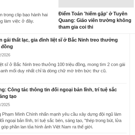
Điểm Toán 'hiếm gặp' ở Tuyên
 trong clip bạo hành hai
Quang: Giáo viên trường không
g làm việc ở đây.
tham gia coi thi
 gái thất lạc, gia đình liệt sĩ ở Bắc Ninh treo thưởng
u đồng
2/2026
iệt sĩ ở Bắc Ninh treo thưởng 100 triệu đồng, mong tìm 2 con gái
 manh mối duy nhất chỉ là dòng chữ mờ trên bức thư cũ.
g: Công tác thông tin đối ngoại bản lĩnh, trí tuệ sắc
áng tạo
2/2025
 Phạm Minh Chính nhấn mạnh yêu cầu xây dựng đội ngũ làm
ối ngoại bản lĩnh, trí tuệ sắc bén, sáng tạo, “thép trong bút, lửa
, góp phần lan tỏa hình ảnh Việt Nam ra thế giới.