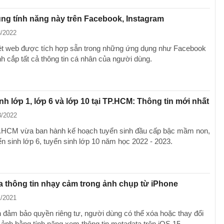
g tính năng này trên Facebook, Instagram
8/2022
ệt web được tích hợp sẵn trong những ứng dụng như Facebook
nh cắp tất cả thông tin cá nhân của người dùng.
nh lớp 1, lớp 6 và lớp 10 tại TP.HCM: Thông tin mới nhất
3/2022
HCM vừa ban hành kế hoạch tuyển sinh đầu cấp bậc mầm non,
ển sinh lớp 6, tuyển sinh lớp 10 năm học 2022 - 2023.
 thông tin nhạy cảm trong ảnh chụp từ iPhone
1/2021
đảm bảo quyền riêng tư, người dùng có thể xóa hoặc thay đổi
p ảnh bằng tính năng xem thông tin metadata trên iOS 15.