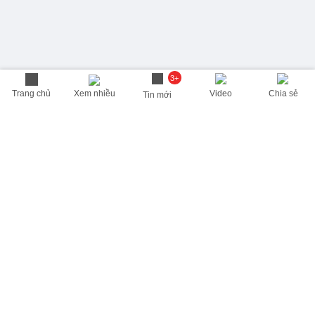
3+
Trang chủ
Xem nhiều
Video
Chia sẻ
Tin mới
THÔNG TIN HỮU ÍCH