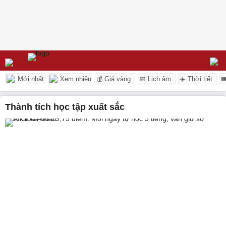
Mới nhất
Xem nhiều
💰 Giá vàng
📅 Lịch âm
☀️ Thời tiết

thành tích học tập xuất sắc