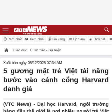
Mới nhất
Xem nhiều
💰 Giá vàng
📅 Lịch âm
☀️ Thời tiết

Giáo dục
Tin tức - Sự kiện
Xuất bản ngày 05/12/2025 07:34 AM
5 gương mặt trẻ Việt tài năng
bước vào cánh cổng Harvard
danh giá
(VTC News) -
Đại học Harvard, ngôi trường
hàng đầu thế giới là nơi nhiều người trẻ Việt