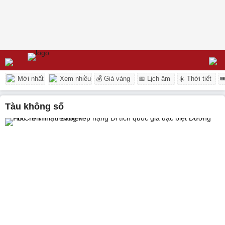
Mới nhất
Xem nhiều
💰 Giá vàng
📅 Lịch âm
☀️ Thời tiết

tàu không số