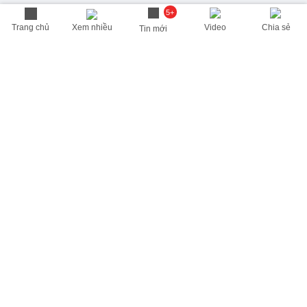
5+
Trang chủ
Xem nhiều
Video
Chia sẻ
Tin mới
THÔNG TIN HỮU ÍCH
Cập nhật nhanh các thông tin được quan tâm mỗi ngày
Lịch âm hôm nay
Dự báo thời tiết hôm nay