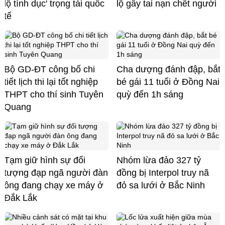
lộ tình dục' trọng tài quốc
lộ gây tai nạn chết người
tế
Bộ GD-ĐT công bố chi
Cha dượng đánh đập, bắt
tiết lịch thi lại tốt nghiệp
bé gái 11 tuổi ở Đồng Nai
THPT cho thí sinh Tuyên
quỳ đến 1h sáng
Quang
Tạm giữ hình sự đối
Nhóm lừa đảo 327 tỷ
tượng đạp ngã người đàn
đồng bị Interpol truy nã
ông đang chạy xe máy ở
đỏ sa lưới ở Bắc Ninh
Đắk Lắk