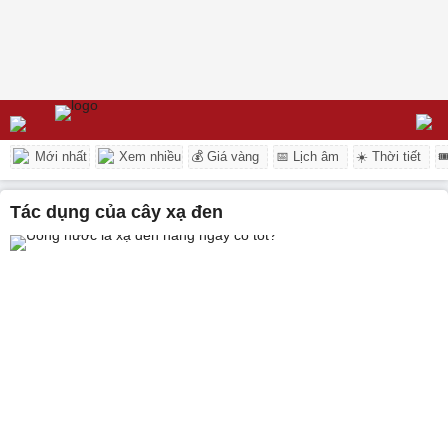
Mới nhất
Xem nhiều
💰 Giá vàng
📅 Lịch âm
☀️ Thời tiết

tác dụng của cây xạ đen