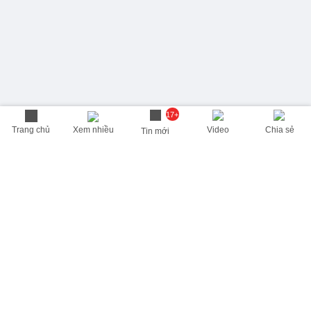
17+
Trang chủ
Xem nhiều
Video
Chia sẻ
Tin mới