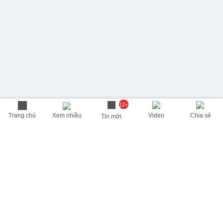
12+
Trang chủ
Xem nhiều
Video
Chia sẻ
Tin mới