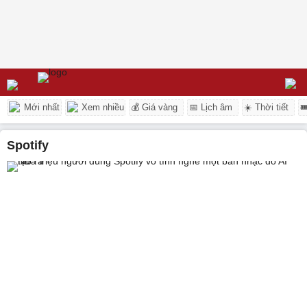
Mới nhất
Xem nhiều
💰 Giá vàng
📅 Lịch âm
☀️ Thời tiết

spotify