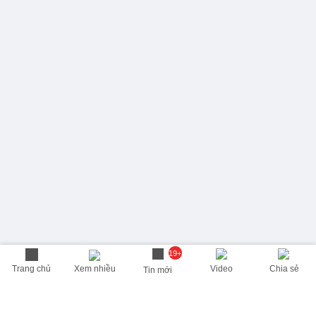
19+
Trang chủ
Xem nhiều
Video
Chia sẻ
Tin mới