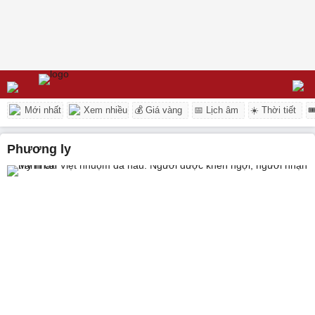
Mới nhất
Xem nhiều
💰 Giá vàng
📅 Lịch âm
☀️ Thời tiết

phương ly