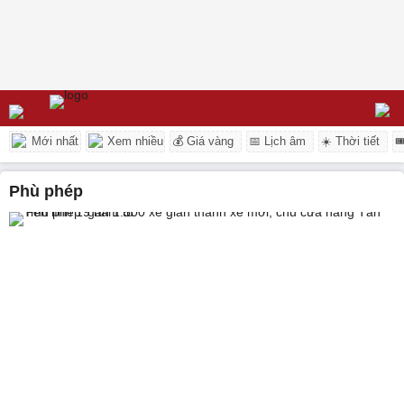
Mới nhất
Xem nhiều
💰 Giá vàng
📅 Lịch âm
☀️ Thời tiết

phù phép