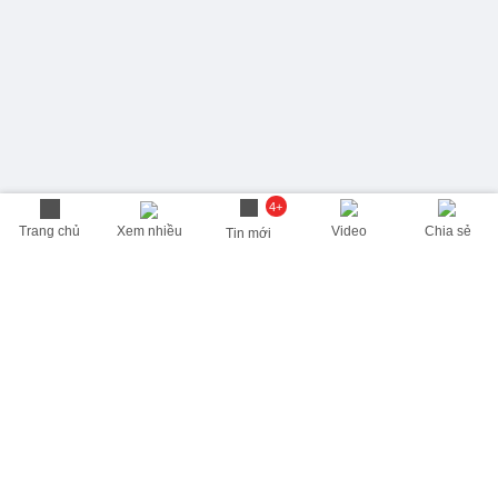
4+
Trang chủ
Xem nhiều
Video
Chia sẻ
Tin mới