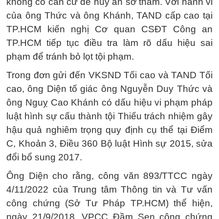
không có căn cứ để hủy án sơ thẩm. Với hành vi
của ông Thức và ông Khánh, TAND cấp cao tại
TP.HCM kiến nghị Cơ quan CSĐT Công an
TP.HCM tiếp tục điều tra làm rõ dấu hiệu sai
phạm để tránh bỏ lọt tội phạm.
Trong đơn gửi đến VKSND Tối cao và TAND Tối
cao, ông Diện tố giác ông Nguyễn Duy Thức và
ông Nguỵ Cao Khánh có dấu hiệu vi phạm pháp
luật hình sự cấu thành tội Thiếu trách nhiệm gây
hậu quả nghiêm trọng quy định cụ thể tại Điểm
C, Khoản 3, Điều 360 Bộ luật Hình sự 2015, sửa
đổi bổ sung 2017.
Ông Diện cho rằng, công văn 893/TTCC ngày
4/11/2022 của Trung tâm Thông tin và Tư vấn
công chứng (Sở Tư Pháp TP.HCM) thể hiện,
ngày 21/9/2018, VPCC Đầm Sen công chứng