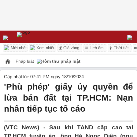
Mới nhất
Xem nhiều
💰 Giá vàng
📅 Lịch âm
☀️ Thời tiết

Pháp luật
Hòm thư pháp luật
Cập nhật lúc 07:41 PM ngày 18/10/2024
'Phù phép' giấy ủy quyền để
lừa bán đất tại TP.HCM: Nạn
nhân tiếp tục tố cáo
(VTC News) -
Sau khi TAND cấp cao tại
TP.HCM tuyên án, ông Hà Ngọc Diện (ngụ