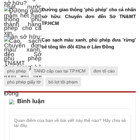
Đường giao thông 'phù phép' cho cá nhân
sở hữu: Chuyển đơn đến Sở TN&MT
TP.HCM
Cạo sạch màu xanh, phù phép đưa 'rừng'
bê tông lên đồi 41ha ở Lâm Đồng
phù phép
TAND cấp cao tại TP.HCM
đơn tố cáo
phù phép giấy tờ
bỏ lọt tội phạm
Bình luận