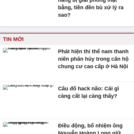
hàng bị giải phóng mặt
bằng, tiền đền bù xử lý ra
sao?
TIN MỚI
Phát hiện thi thể nam thanh
niên phân hủy trong căn hộ
chung cư cao cấp ở Hà Nội
Câu đố hack não: Cái gì
càng cất lại càng thấy?
Điều động, bổ nhiệm ông
Nguyễn Hoàng Long giữ