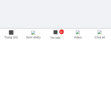
11+
Trang chủ
Xem nhiều
Video
Chia sẻ
Tin mới
THÔNG TIN HỮU ÍCH