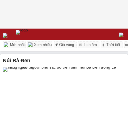
Mới nhất
Xem nhiều
💰 Giá vàng
📅 Lịch âm
☀️ Thời tiết

núi Bà Đen