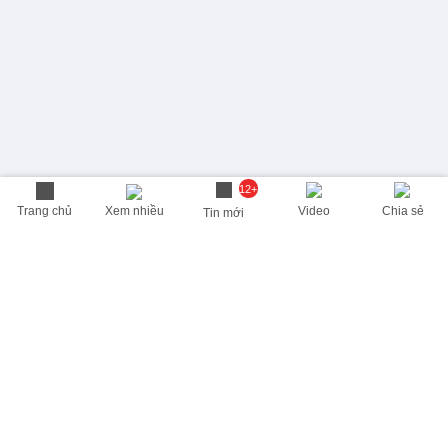
12+
Trang chủ
Xem nhiều
Video
Chia sẻ
Tin mới