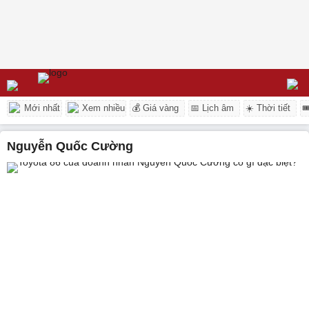
Mới nhất
Xem nhiều
💰 Giá vàng
📅 Lịch âm
☀️ Thời tiết

Nguyễn Quốc Cường