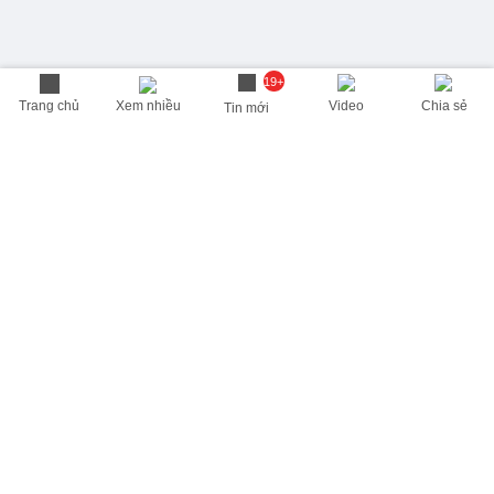
19+
Trang chủ
Xem nhiều
Video
Chia sẻ
Tin mới
THÔNG TIN HỮU ÍCH
Cập nhật nhanh các thông tin được quan tâm mỗi ngày