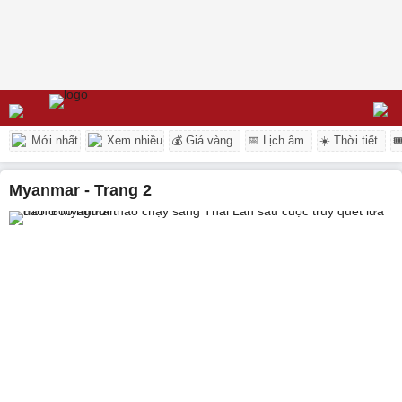
Mới nhất
Xem nhiều
💰 Giá vàng
📅 Lịch âm
☀️ Thời tiết

myanmar - Trang 2