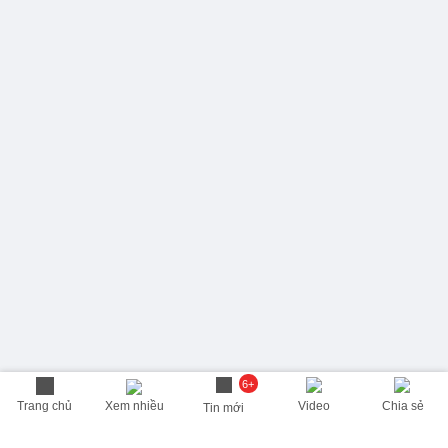
6+
Trang chủ
Xem nhiều
Video
Chia sẻ
Tin mới