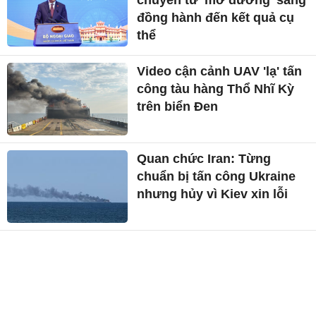
chuyển từ 'mở đường' sang
đồng hành đến kết quả cụ
thể
Video cận cảnh UAV 'lạ' tấn
công tàu hàng Thổ Nhĩ Kỳ
trên biển Đen
Quan chức Iran: Từng
chuẩn bị tấn công Ukraine
nhưng hủy vì Kiev xin lỗi