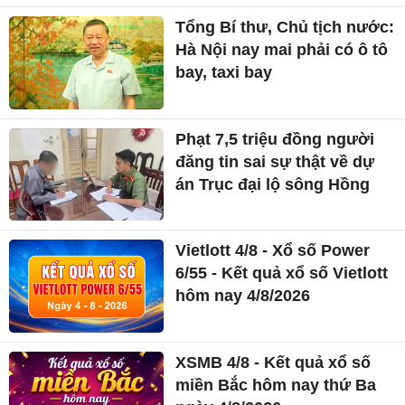
Tổng Bí thư, Chủ tịch nước:
Hà Nội nay mai phải có ô tô
bay, taxi bay
Phạt 7,5 triệu đồng người
đăng tin sai sự thật về dự
án Trục đại lộ sông Hồng
Vietlott 4/8 - Xổ số Power
6/55 - Kết quả xổ số Vietlott
hôm nay 4/8/2026
XSMB 4/8 - Kết quả xổ số
miền Bắc hôm nay thứ Ba