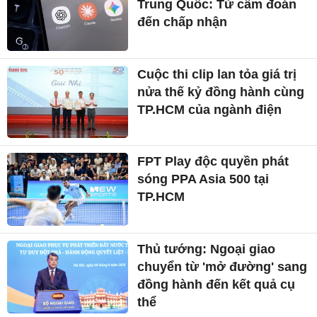
Trung Quốc: Từ cấm đoán
đến chấp nhận
Cuộc thi clip lan tỏa giá trị
nửa thế kỷ đồng hành cùng
TP.HCM của ngành điện
FPT Play độc quyền phát
sóng PPA Asia 500 tại
TP.HCM
Thủ tướng: Ngoại giao
chuyển từ 'mở đường' sang
đồng hành đến kết quả cụ
thể