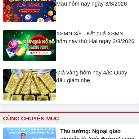
Mau hôm nay ngày 3/8/2026
XSMN 3/8 - Kết quả XSMN
hôm nay thứ Hai ngày 3/8/2026
Giá vàng hôm nay 4/8: Quay
đầu giảm nhẹ
CÙNG CHUYÊN MỤC
Thủ tướng: Ngoại giao