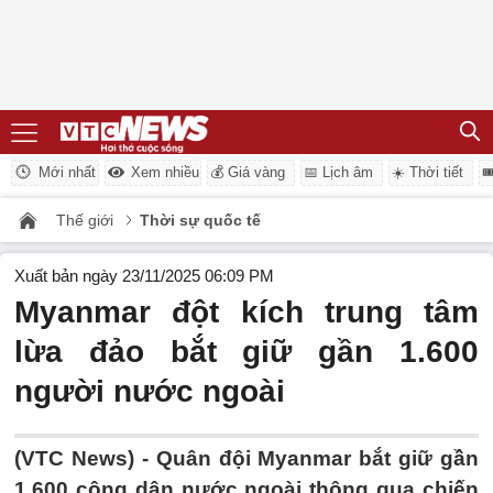
Mới nhất
Xem nhiều
💰 Giá vàng
📅 Lịch âm
☀️ Thời tiết

Thế giới
Thời sự quốc tế
Xuất bản ngày 23/11/2025 06:09 PM
Myanmar đột kích trung tâm
lừa đảo bắt giữ gần 1.600
người nước ngoài
(VTC News) -
Quân đội Myanmar bắt giữ gần
1.600 công dân nước ngoài thông qua chiến