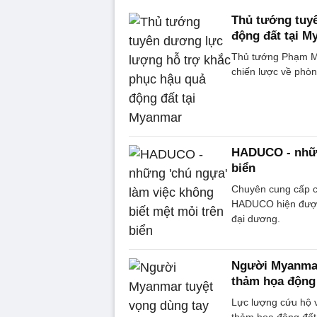
Thủ tướng tuy
động đất tại 
Thủ tướng Phạm Min
chiến lược về phòn
HADUCO - những
biển
Chuyên cung cấp cá
HADUCO hiện được 
đại dương.
Người Myanmar
thảm họa động
Lực lượng cứu hộ 