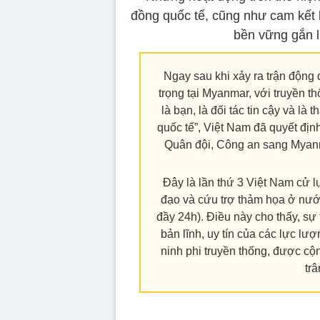
đồng quốc tế, cũng như cam kết 
bền vững gắn l
Ngay sau khi xảy ra trận động 
trọng tại Myanmar, với truyền t
là bạn, là đối tác tin cậy và là
quốc tế”, Việt Nam đã quyết địn
Quân đội, Công an sang Myanm
Đây là lần thứ 3 Việt Nam cử l
đạo và cứu trợ thảm họa ở nướ
đầy 24h). Điều này cho thấy, sự 
bản lĩnh, uy tín của các lực l
ninh phi truyền thống, được c
trâ