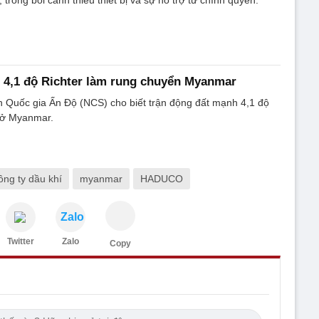
trong bối cảnh thiếu thiết bị và sự hỗ trợ từ chính quyền.
 4,1 độ Richter làm rung chuyển Myanmar
n Quốc gia Ấn Độ (NCS) cho biết trận động đất mạnh 4,1 độ
a ở Myanmar.
ông ty dầu khí
myanmar
HADUCO
Zalo
Twitter
Zalo
Copy