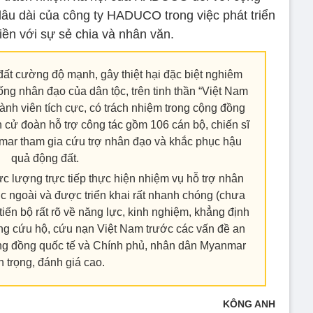
lâu dài của công ty HADUCO trong việc phát triển
iền với sự sẻ chia và nhân văn.
đất cường độ mạnh, gây thiệt hại đặc biệt nghiêm
hống nhân đạo của dân tộc, trên tinh thần “Việt Nam
 thành viên tích cực, có trách nhiệm trong cộng đồng
h cử đoàn hỗ trợ công tác gồm 106 cán bộ, chiến sĩ
ar tham gia cứu trợ nhân đạo và khắc phục hậu
quả động đất.
ực lượng trực tiếp thực hiện nhiệm vụ hỗ trợ nhân
c ngoài và được triển khai rất nhanh chóng (chưa
tiến bộ rất rõ về năng lực, kinh nghiệm, khẳng định
ượng cứu hộ, cứu nạn Việt Nam trước các vấn đề an
ộng đồng quốc tế và Chính phủ, nhân dân Myanmar
n trọng, đánh giá cao.
KÔNG ANH