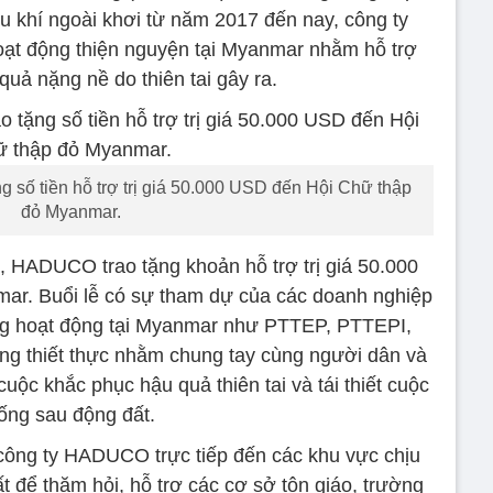
ầu khí ngoài khơi từ năm 2017 đến nay, công ty
ạt động thiện nguyện tại Myanmar nhằm hỗ trợ
uả nặng nề do thiên tai gây ra.
 số tiền hỗ trợ trị giá 50.000 USD đến Hội Chữ thập
đỏ Myanmar.
, HADUCO trao tặng khoản hỗ trợ trị giá 50.000
r. Buổi lễ có sự tham dự của các doanh nghiệp
ang hoạt động tại Myanmar như PTTEP, PTTEPI,
động thiết thực nhằm chung tay cùng người dân và
ộc khắc phục hậu quả thiên tai và tái thiết cuộc
ống sau động đất.
 công ty HADUCO trực tiếp đến các khu vực chịu
 để thăm hỏi, hỗ trợ các cơ sở tôn giáo, trường