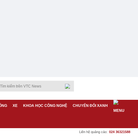
ỐNG
XE
KHOA HỌC CÔNG NGHỆ
CHUYỂN ĐỔI XANH
Liên hệ quảng cáo:
024 36321588