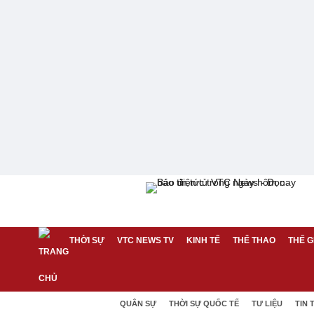
THỜI SỰ
VTC NEWS TV
KINH TẾ
THỂ THAO
THẾ G
QUÂN SỰ
THỜI SỰ QUỐC TẾ
TƯ LIỆU
TIN 