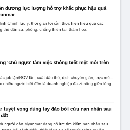
ên dương lực lượng hỗ trợ khắc phục hậu quả
Myanmar
h Chính lưu ý, thời gian tới cần thực hiện hiệu quả các
g thủ dân sự; phòng, chống thiên tai, thảm họa.
 'chú ngựa' làm việc không biết mệt mỏi trên
c job lặn/ROV lặn, xuất dầu thô, dịch chuyển giàn, trực mỏ...
nhiều người biết đến là doanh nghiệp đa-zi-năng giữa lòng
 tuyệt vọng dùng tay đào bới cứu nạn nhân sau
 đất
và người dân Myanmar đang nỗ lực tìm kiếm nạn nhận sau