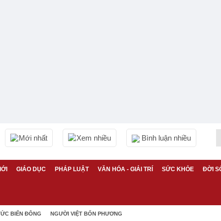
Mới nhất
Xem nhiều
Bình luận nhiều
IỚI
GIÁO DỤC
PHÁP LUẬT
VĂN HÓA - GIẢI TRÍ
SỨC KHỎE
ĐỜI S
TỨC BIỂN ĐÔNG
NGƯỜI VIỆT BỐN PHƯƠNG