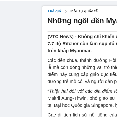
Thế giới
Thời sự quốc tế
Những ngôi đền My
(VTC News) -
Không chỉ khiến 
7,7 độ Ritcher còn làm sụp đổ n
trên khắp Myanmar.
Các đền chùa, thánh đường Hồi g
lễ mà còn đóng những vai trò th
điểm này cung cấp giáo dục tiểu
dưỡng trẻ mồ côi và người dân phả
“
Thiệt hại đối với các địa điểm 
Maitrii Aung-Thwin, phó giáo 
tại Đại học Quốc gia Singapore, lý
Các di tích lịch sử nổi tiếng c