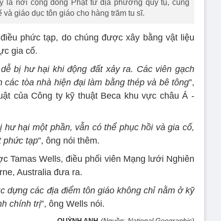
 là nơi cộng đồng Phật tử địa phương quy tụ, cung
 và giáo dục tôn giáo cho hàng trăm tu sĩ.
à điều phức tạp, do chúng được xây bằng vật liệu
ực gia cố.
dễ bị hư hại khi động đất xảy ra. Các viên gạch
h các tòa nhà hiện đại làm bằng thép và bê tông
”,
uật của Công ty kỹ thuật Beca khu vực châu Á -
 hư hại một phần, vẫn có thể phục hồi và gia cố,
t phức tạp
”, ông nói thêm.
c Tamas Wells, điều phối viên Mạng lưới Nghiên
ne, Australia đưa ra.
hục dựng các địa điểm tôn giáo không chỉ nằm ở kỹ
h chính trị
”, ông Wells nói.
QUỲNH ANH
(Nguồn: National Geographic)