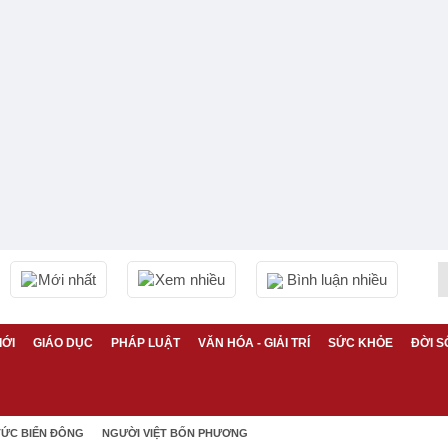
Mới nhất
Xem nhiều
Bình luận nhiều
IỚI
GIÁO DỤC
PHÁP LUẬT
VĂN HÓA - GIẢI TRÍ
SỨC KHỎE
ĐỜI S
TỨC BIỂN ĐÔNG
NGƯỜI VIỆT BỐN PHƯƠNG