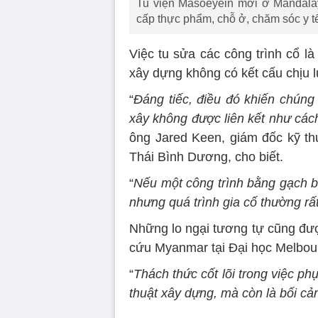
Tu viện Masoeyein mới ở Mandalay
cấp thực phẩm, chỗ ở, chăm sóc y tế
Việc tu sửa các công trình cổ l
xây dựng không có kết cấu chịu l
“
Đáng tiếc, điều đó khiến chúng 
xây không được liên kết như các
ông Jared Keen, giám đốc kỹ th
Thái Bình Dương, cho biết.
“
Nếu một công trình bằng gạch bị
nhưng quá trình gia cố thường rấ
Những lo ngại tương tự cũng đượ
cứu Myanmar tại Đại học Melbour
“
Thách thức cốt lõi trong việc p
thuật xây dựng, mà còn là bối cản