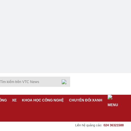
ỐNG
XE
KHOA HỌC CÔNG NGHỆ
CHUYỂN ĐỔI XANH
Liên hệ quảng cáo:
024 36321588