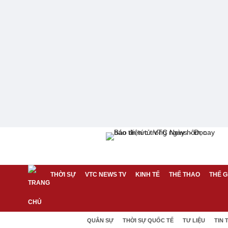
THỜI SỰ
VTC NEWS TV
KINH TẾ
THỂ THAO
THẾ G
QUÂN SỰ
THỜI SỰ QUỐC TẾ
TƯ LIỆU
TIN 