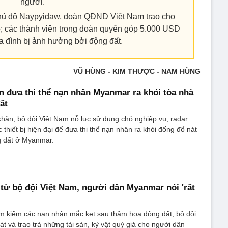
người.
Thủ đô Naypyidaw, đoàn QĐND Việt Nam trao cho
; các thành viên trong đoàn quyên góp 5.000 USD
ia đình bị ảnh hưởng bởi động đất.
VŨ HÙNG - KIM THƯỢC - NAM HÙNG
m đưa thi thể nạn nhân Myanmar ra khỏi tòa nhà
ất
hăn, bộ đội Việt Nam nỗ lực sử dụng chó nghiệp vụ, radar
thiết bị hiện đại để đưa thi thể nạn nhân ra khỏi đống đổ nát
 đất ở Myanmar.
t từ bộ đội Việt Nam, người dân Myanmar nói 'rất
ìm kiếm các nạn nhân mắc kẹt sau thảm họa động đất, bộ đội
t và trao trả những tài sản, kỷ vật quý giá cho người dân