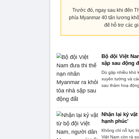
Trước đó, ngay sau khi đến 
phía Myanmar 40 tấn lương khô
để hỗ trợ các g
Bộ đội Việt Na
sập sau động đ
Dù gặp nhiều khó k
xuyên tường và các 
sau thảm hoạ động
Nhận lại kỷ vậ
hạnh phúc'
Không chỉ nỗ lực t
Việt Nam còn rà soá