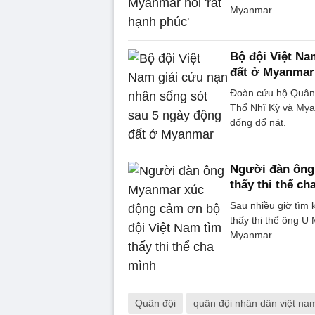
Myanmar.
Bộ đội Việt Na
đất ở Myanmar
Đoàn cứu hộ Quân 
Thổ Nhĩ Kỳ và Myan
đống đổ nát.
Người đàn ông
thấy thi thể ch
Sau nhiều giờ tìm 
thấy thi thể ông U 
Myanmar.
Quân đội
quân đội nhân dân việt na