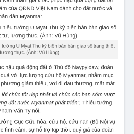
Nam tham gia khắc phục hậu quả động đất tại
 cảm của QĐND Việt Nam dành cho đất nước và
hân dân Myanmar.
tướng U Myat Thu ký biên bản bàn giao số trang thiết
ư, lương thực. (Ảnh: Vũ Hùng)
hục hậu quả động đất ở Thủ đô Naypyidaw, đoàn
 quả với lực lượng cứu hộ Myanmar, nhằm mục
a phương giảm thiểu, vơi đi đau thương, mất mát.
 lời chúc tốt đẹp nhất và chúc các bạn sớm vượt
ng đất nước Myanmar phát triển”,
Thiếu tướng
Phạm Văn Tỵ nói.
rưởng Cục Cứu hỏa, cứu hộ, cứu nạn (Bộ Nội vụ
tình cảm, sự hỗ trợ kịp thời, quý giá của đoàn