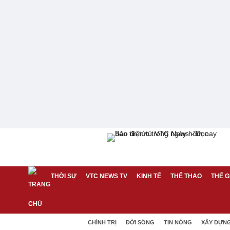
THỜI SỰ
VTC NEWS TV
KINH TẾ
THỂ THAO
THẾ G
CHÍNH TRỊ
ĐỜI SỐNG
TIN NÓNG
XÂY DỰN