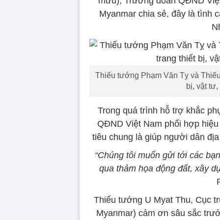
mưu), Trưởng đoàn QĐND Việt 
Myanmar chia sẻ, đây là tình
N
Thiếu tướng Phạm Văn Tỵ và Thiếu 
bị, vật t
Trong quá trình hỗ trợ khắc p
QĐND Việt Nam phối hợp hiệu
tiêu chung là giúp người dân đị
“Chúng tôi muốn gửi tới các bạn
qua thảm họa động đất, xây dự
Thiếu tướng U Myat Thu, Cục t
Myanmar) cảm ơn sâu sắc trước 