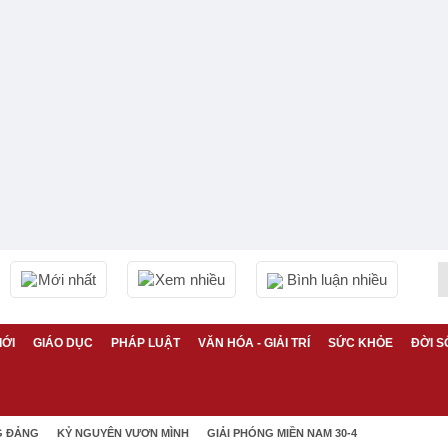
Mới nhất
Xem nhiều
Bình luận nhiều
IỚI
GIÁO DỤC
PHÁP LUẬT
VĂN HÓA - GIẢI TRÍ
SỨC KHỎE
ĐỜI S
G ĐẢNG
KỶ NGUYÊN VƯƠN MÌNH
GIẢI PHÓNG MIỀN NAM 30-4