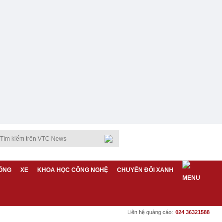
ỐNG
XE
KHOA HỌC CÔNG NGHỆ
CHUYỂN ĐỔI XANH
Liên hệ quảng cáo:
024 36321588