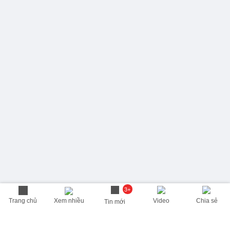
3+
Trang chủ
Xem nhiều
Video
Chia sẻ
Tin mới