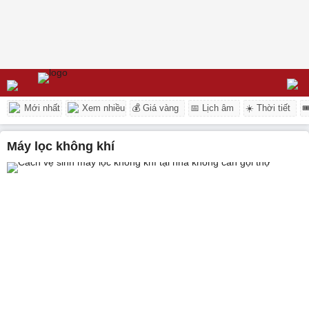
Mới nhất
Xem nhiều
💰 Giá vàng
📅 Lịch âm
☀️ Thời tiết

máy lọc không khí