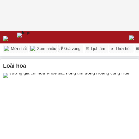
Mới nhất
Xem nhiều
💰 Giá vàng
📅 Lịch âm
☀️ Thời tiết

loài hoa