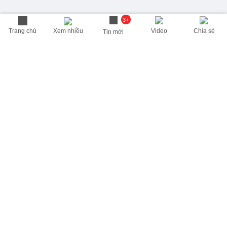
3+
Trang chủ
Xem nhiều
Video
Chia sẻ
Tin mới
THÔNG TIN HỮU ÍCH
Cập nhật nhanh các thông tin được quan tâm mỗi ngày
Lịch âm hôm nay