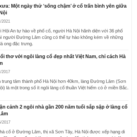
 xưa: Một ngày thử ‘sống chậm’ ở cổ trấn bình yên giữa
Nội
1/2021
 Hội An tự hào về phố cổ, người Hà Nội hãnh diện với 36 phố
ì người Đường Lâm cũng có thể tự hào không kém về những
đá ong đặc trưng.
uổi thơ với ngôi làng cổ đẹp nhất Việt Nam, chỉ cách Hà
km
1/2017
 trung tâm thành phố Hà Nội hơn 40km, làng Đường Lâm (Sơn
i) là một trong số ít ngôi làng cổ thuần Việt hiếm có ở miền Bắc.
ận cảnh 2 ngôi nhà gần 200 năm tuổi sắp sập ở làng cổ
Lâm
6/2017
nhà cổ ở Đường Lâm, thị xã Sơn Tây, Hà Nội được xếp hạng di