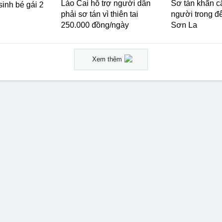
Lào Cai hỗ trợ người dân
Sơ tán khẩn c
 sinh bé gái 2
phải sơ tán vì thiên tai
người trong đ
250.000 đồng/ngày
Sơn La
Xem thêm