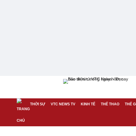
THỜI SỰ
VTC NEWS TV
KINH TẾ
THỂ THAO
THẾ G