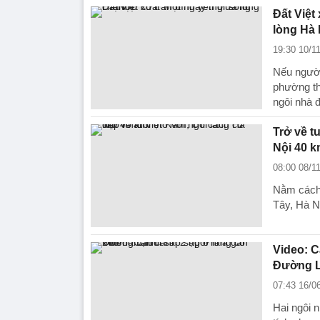
Đất Việt
lòng Hà 
19:30 10/1
Nếu người
phường th
ngôi nhà 
Trở về t
Nội 40 
08:00 08/1
Nằm cách
Tây, Hà Nộ
Video: C
Đường 
07:43 16/0
Hai ngôi 