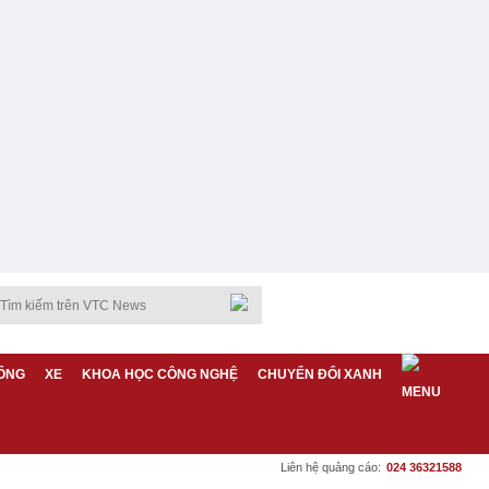
ỐNG
XE
KHOA HỌC CÔNG NGHỆ
CHUYỂN ĐỔI XANH
Liên hệ quảng cáo:
024 36321588