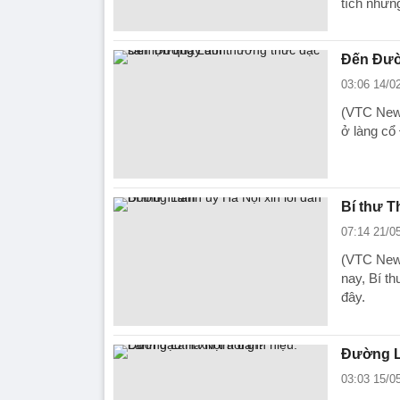
tích nhưn
Đến Đườ
03:06 14/0
(VTC News
ở làng cổ
Bí thư T
07:14 21/0
(VTC News
nay, Bí t
đây.
Đường Lâ
03:03 15/0