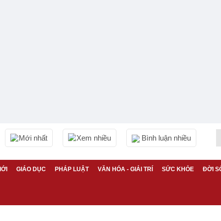
Mới nhất
Xem nhiều
Bình luận nhiều
IỚI
GIÁO DỤC
PHÁP LUẬT
VĂN HÓA - GIẢI TRÍ
SỨC KHỎE
ĐỜI S