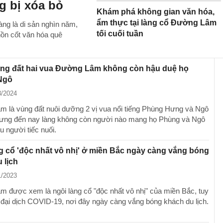
g bị xóa bỏ
Khám phá không gian văn hóa,
ẩm thực tại làng cổ Đường Lâm
àng là di sản nghìn năm,
tối cuối tuần
hồn cốt văn hóa quê
ùng đất hai vua Đường Lâm không còn hậu duệ họ
Ngô
3/2024
 là vùng đất nuôi dưỡng 2 vị vua nổi tiếng Phùng Hưng và Ngô
ưng đến nay làng không còn người nào mang họ Phùng và Ngô
u người tiếc nuối.
g cổ 'độc nhất vô nhị' ở miền Bắc ngày càng vắng bóng
 lịch
1/2023
 được xem là ngôi làng cổ "độc nhất vô nhị" của miền Bắc, tuy
 đại dịch COVID-19, nơi đây ngày càng vắng bóng khách du lịch.