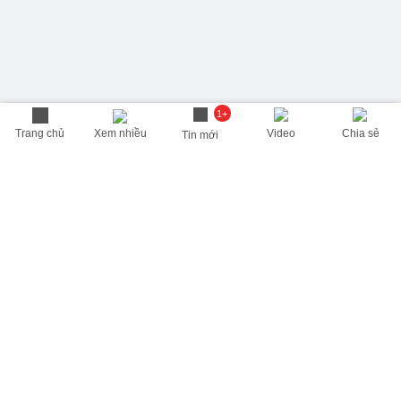
1+
Trang chủ
Xem nhiều
Video
Chia sẻ
Tin mới
THÔNG TIN HỮU ÍCH