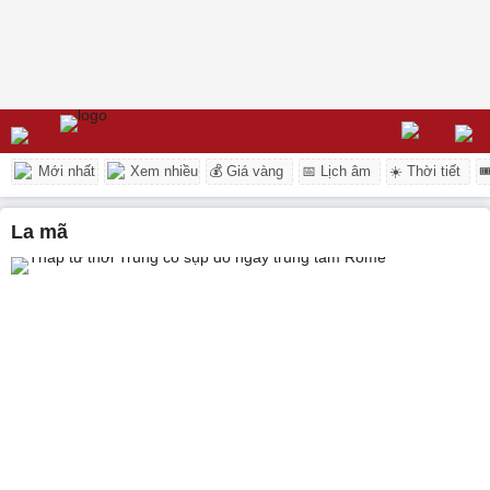
Mới nhất
Xem nhiều
💰 Giá vàng
📅 Lịch âm
☀️ Thời tiết

la mã