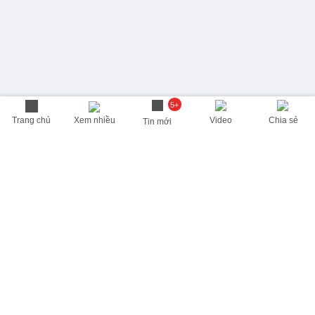
5+
Trang chủ
Xem nhiều
Video
Chia sẻ
Tin mới