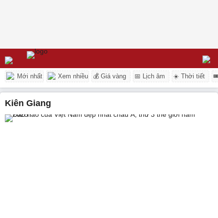
Mới nhất
Xem nhiều
💰 Giá vàng
📅 Lịch âm
☀️ Thời tiết

Kiên Giang