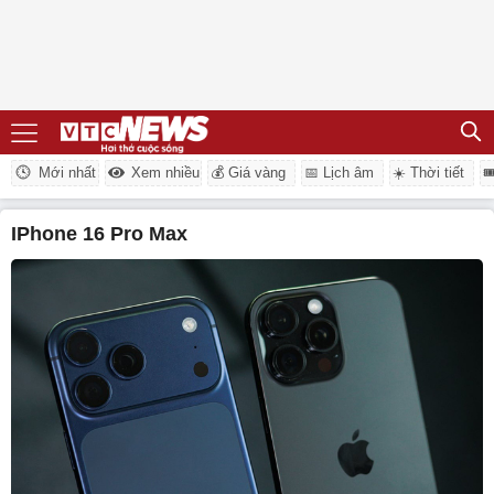
Mới nhất
Xem nhiều
💰 Giá vàng
📅 Lịch âm
☀️ Thời tiết

iPhone 16 Pro Max