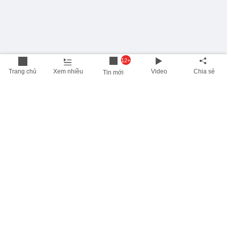
12+
Trang chủ
Xem nhiều
Video
Chia sẻ
Tin mới
THÔNG TIN HỮU ÍCH