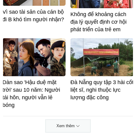
Vì sao tài sản của cán bộ
Không để khoảng cách
đi B khó tìm người nhận?
địa lý quyết định cơ hội
phát triển của trẻ em
Dàn sao 'Hậu duệ mặt
Đà Nẵng quy tập 3 hài cốt
trời' sau 10 năm: Người
liệt sĩ, nghi thuộc lực
tái hôn, người vẫn lẻ
lượng đặc công
bóng
Xem thêm