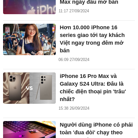
Max ngày đầu mở bán
11:17 27/09/2024
Hơn 10.000 iPhone 16
series giao tới tay khách
Việt ngay trong đêm mở
bán
06:09 27/09/2024
iPhone 16 Pro Max và
Galaxy S24 Ultra: Đâu là
chiếc điện thoại pin 'trâu'
nhất?
15:38 26/09/2024
Người dùng iPhone có phải
toàn 'đua đòi' chạy theo