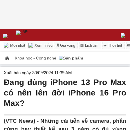
Mới nhất
Xem nhiều
💰 Giá vàng
📅 Lịch âm
☀️ Thời tiết

Khoa học - Công nghệ
Sản phẩm
Xuất bản ngày 30/09/2024 11:39 AM
Đang dùng iPhone 13 Pro Max
có nên lên đời iPhone 16 Pro
Max?
(VTC News) -
Những cải tiến về camera, phần
cứng hay thiết kế sau 3 năm có đủ xứng