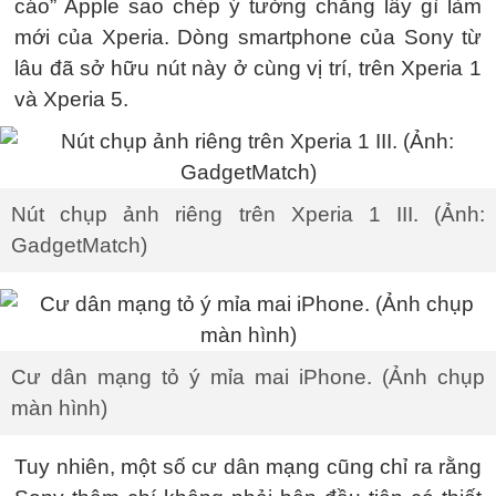
cáo” Apple sao chép ý tưởng chẳng lấy gì làm
mới của Xperia. Dòng smartphone của Sony từ
lâu đã sở hữu nút này ở cùng vị trí, trên Xperia 1
và Xperia 5.
Nút chụp ảnh riêng trên Xperia 1 III. (Ảnh:
GadgetMatch)
Cư dân mạng tỏ ý mỉa mai iPhone. (Ảnh chụp
màn hình)
Tuy nhiên, một số cư dân mạng cũng chỉ ra rằng