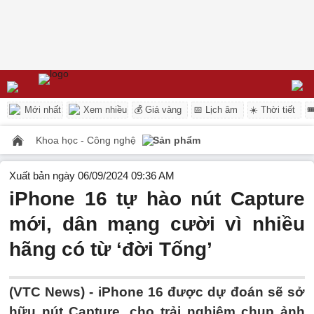
Mới nhất
Xem nhiều
💰 Giá vàng
📅 Lịch âm
☀️ Thời tiết

Khoa học - Công nghệ
Sản phẩm
Xuất bản ngày 06/09/2024 09:36 AM
iPhone 16 tự hào nút Capture
mới, dân mạng cười vì nhiều
hãng có từ ‘đời Tống’
(VTC News) -
iPhone 16 được dự đoán sẽ sở
hữu nút Capture, cho trải nghiệm chụp ảnh