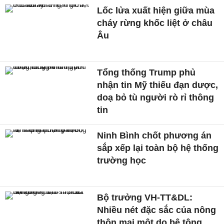
Lốc lửa xuất hiện giữa mùa
cháy rừng khốc liệt ở châu
Âu
Tổng thống Trump phủ
nhận tin Mỹ thiếu đạn dược,
doạ bỏ tù người rò rỉ thông
tin
Ninh Bình chốt phương án
sắp xếp lại toàn bộ hệ thống
trường học
Bộ trưởng VH-TT&DL:
Nhiều nét đặc sắc của nông
thôn mai một do bê tông