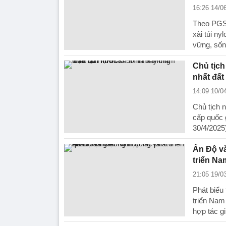
16:26 14/0
Theo PGS.
xài túi ny
vững, sốn
Chủ tịch
nhất đấ
14:09 10/0
Chủ tịch 
cấp quốc 
30/4/2025
Ấn Độ và
triển Na
21:05 19/0
Phát biểu 
triển Nam
hợp tác g