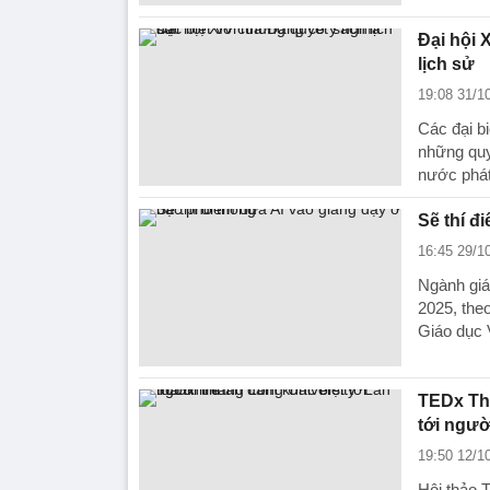
Đại hội 
lịch sử
19:08 31/1
Các đại b
những quy
nước phát 
Sẽ thí đ
16:45 29/1
Ngành giá
2025, the
Giáo dục 
TEDx Tha
tới người
19:50 12/1
Hội thảo 