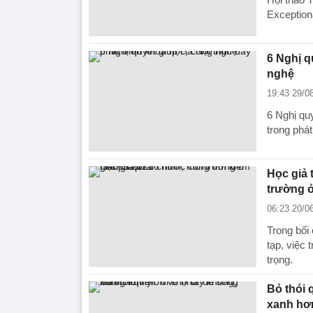
Exceptiona
6 Nghị q
nghệ
19:43 29/0
6 Nghị qu
trong phát
Học giả 
trường 
06:23 20/0
Trong bối
tạp, việc 
trọng.
Bỏ thói 
xanh hơ