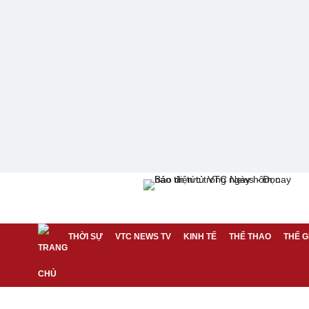
THỜI SỰ
VTC NEWS TV
KINH TẾ
THỂ THAO
THẾ G