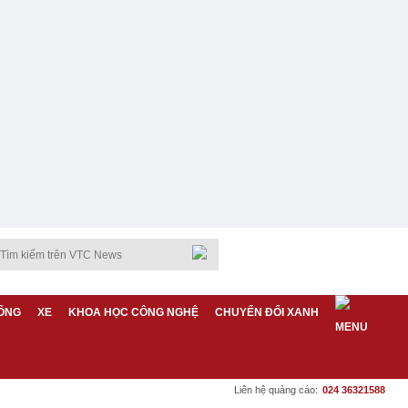
ỐNG
XE
KHOA HỌC CÔNG NGHỆ
CHUYỂN ĐỔI XANH
Liên hệ quảng cáo:
024 36321588