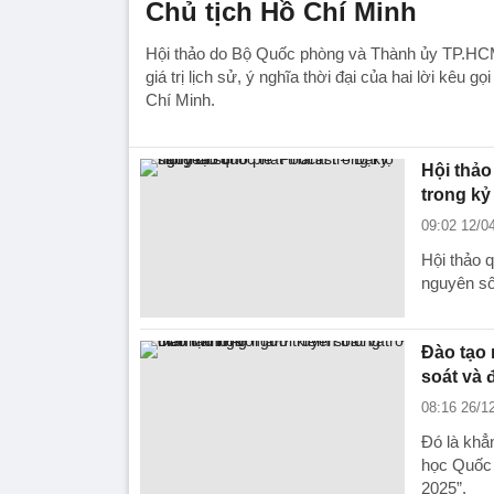
Chủ tịch Hồ Chí Minh
Hội thảo do Bộ Quốc phòng và Thành ủy TP.HCM
giá trị lịch sử, ý nghĩa thời đại của hai lời kêu gọ
Chí Minh.
Hội thảo
trong kỷ
09:02 12/0
Hội thảo q
nguyên số
Đào tạo 
soát và 
08:16 26/1
Đó là khẳ
học Quốc 
2025”.