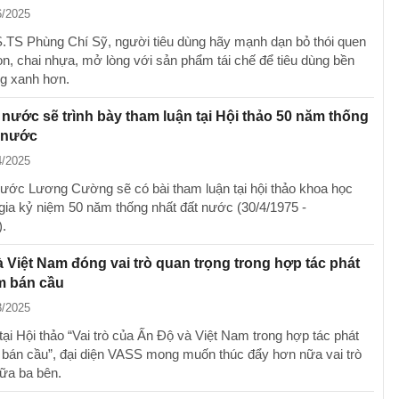
6/2025
TS Phùng Chí Sỹ, người tiêu dùng hãy mạnh dạn bỏ thói quen
lon, chai nhựa, mở lòng với sản phẩm tái chế để tiêu dùng bền
g xanh hơn.
 nước sẽ trình bày tham luận tại Hội thảo 50 năm thống
t nước
4/2025
nước Lương Cường sẽ có bài tham luận tại hội thảo khoa học
gia kỷ niệm 50 năm thống nhất đất nước (30/4/1975 -
).
 Việt Nam đóng vai trò quan trọng trong hợp tác phát
m bán cầu
3/2025
tại Hội thảo “Vai trò của Ấn Độ và Việt Nam trong hợp tác phát
 bán cầu”, đại diện VASS mong muốn thúc đẩy hơn nữa vai trò
iữa ba bên.