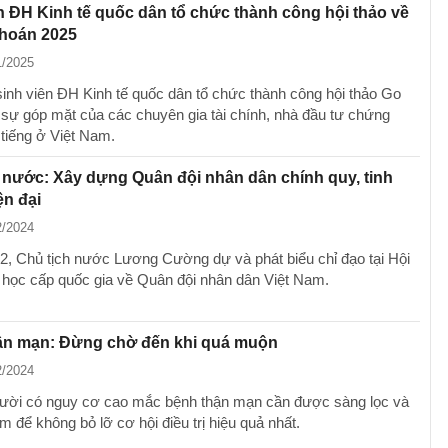
n ĐH Kinh tế quốc dân tổ chức thành công hội thảo về
hoán 2025
1/2025
sinh viên ĐH Kinh tế quốc dân tổ chức thành công hội thảo Go
 sự góp mặt của các chuyên gia tài chính, nhà đầu tư chứng
 tiếng ở Việt Nam.
 nước: Xây dựng Quân đội nhân dân chính quy, tinh
ện đại
2/2024
2, Chủ tịch nước Lương Cường dự và phát biểu chỉ đạo tại Hội
 học cấp quốc gia về Quân đội nhân dân Việt Nam.
ận mạn: Đừng chờ đến khi quá muộn
2/2024
ời có nguy cơ cao mắc bệnh thận mạn cần được sàng lọc và
ớm để không bỏ lỡ cơ hội điều trị hiệu quả nhất.