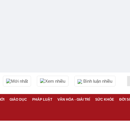
Mới nhất
Xem nhiều
Bình luận nhiều
IỚI
GIÁO DỤC
PHÁP LUẬT
VĂN HÓA - GIẢI TRÍ
SỨC KHỎE
ĐỜI S