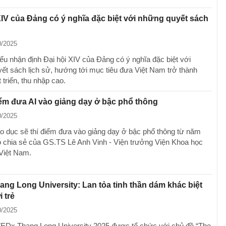
XIV của Đảng có ý nghĩa đặc biệt với những quyết sách
0/2025
iểu nhận định Đại hội XIV của Đảng có ý nghĩa đặc biệt với
ết sách lịch sử, hướng tới mục tiêu đưa Việt Nam trở thành
triển, thu nhập cao.
iểm đưa AI vào giảng dạy ở bậc phổ thông
0/2025
o dục sẽ thí điểm đưa vào giảng dạy ở bậc phổ thông từ năm
o chia sẻ của GS.TS Lê Anh Vinh - Viện trưởng Viện Khoa học
Việt Nam.
ng Long University: Lan tỏa tinh thần dám khác biệt
 trẻ
0/2025
TEDx Thang Long University 2025 được tổ chức với chủ đề “The