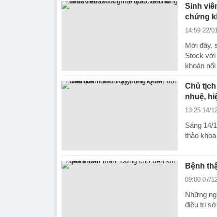
Sinh viê
chứng k
14:59 22/0
Mới đây, 
Stock với
khoán nổi
Chủ tịch
nhuệ, hi
13:25 14/1
Sáng 14/1
thảo khoa
Bệnh th
09:00 07/1
Những ngư
điều trị s