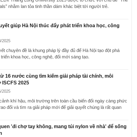
ls” nhằm lan tỏa tinh thần dám khác biệt tới người trẻ.
uyết giúp Hà Nội thúc đẩy phát triển khoa học, công
8/2025
yết chuyên đề là khung pháp lý đầy đủ để Hà Nội tạo đột phá
 triển khoa học, công nghệ, đổi mới sáng tạo.
từ 16 nước cùng tìm kiếm giải pháp tài chính, môi
ở ISCFS 2025
6/2025
 cảnh khí hậu, môi trường trên toàn cầu biến đổi ngày càng phức
trao đổi và tìm ra giải pháp mới để giải quyết chúng là rất quan
quen 'đi chợ tay không, mang túi nylon về nhà' để sống
n