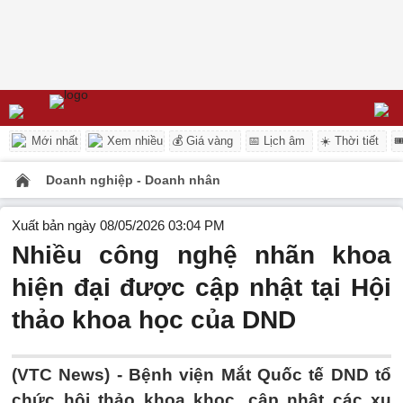
Mới nhất
Xem nhiều
💰 Giá vàng
📅 Lịch âm
☀️ Thời tiết

Doanh nghiệp - Doanh nhân
Xuất bản ngày 08/05/2026 03:04 PM
Nhiều công nghệ nhãn khoa
hiện đại được cập nhật tại Hội
thảo khoa học của DND
(VTC News) -
Bệnh viện Mắt Quốc tế DND tổ
chức hội thảo khoa khọc, cập nhật các xu