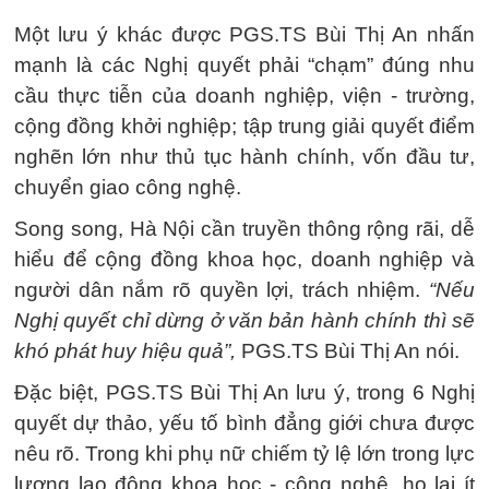
Một lưu ý khác được PGS.TS Bùi Thị An nhấn
mạnh là các Nghị quyết phải “chạm” đúng nhu
cầu thực tiễn của doanh nghiệp, viện - trường,
cộng đồng khởi nghiệp; tập trung giải quyết điểm
nghẽn lớn như thủ tục hành chính, vốn đầu tư,
chuyển giao công nghệ.
Song song, Hà Nội cần truyền thông rộng rãi, dễ
hiểu để cộng đồng khoa học, doanh nghiệp và
người dân nắm rõ quyền lợi, trách nhiệm.
“Nếu
Nghị quyết chỉ dừng ở văn bản hành chính thì sẽ
khó phát huy hiệu quả”,
PGS.TS Bùi Thị An nói.
Đặc biệt, PGS.TS Bùi Thị An lưu ý, trong 6 Nghị
quyết dự thảo, yếu tố bình đẳng giới chưa được
nêu rõ. Trong khi phụ nữ chiếm tỷ lệ lớn trong lực
lượng lao động khoa học - công nghệ, họ lại ít