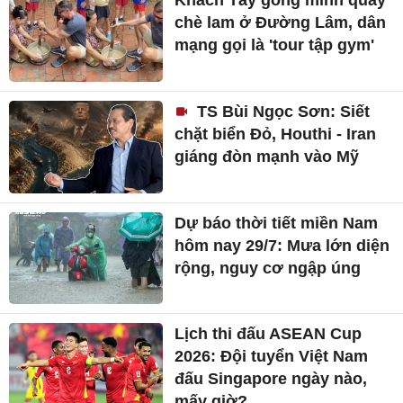
Khách Tây gồng mình quấy
chè lam ở Đường Lâm, dân
mạng gọi là 'tour tập gym'
TS Bùi Ngọc Sơn: Siết
chặt biển Đỏ, Houthi - Iran
giáng đòn mạnh vào Mỹ
Dự báo thời tiết miền Nam
hôm nay 29/7: Mưa lớn diện
rộng, nguy cơ ngập úng
Lịch thi đấu ASEAN Cup
2026: Đội tuyển Việt Nam
đấu Singapore ngày nào,
mấy giờ?