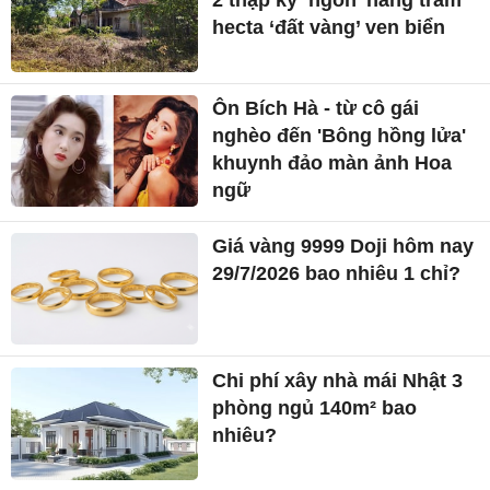
hecta ‘đất vàng’ ven biển
Ôn Bích Hà - từ cô gái
nghèo đến 'Bông hồng lửa'
khuynh đảo màn ảnh Hoa
ngữ
Giá vàng 9999 Doji hôm nay
29/7/2026 bao nhiêu 1 chỉ?
Chi phí xây nhà mái Nhật 3
phòng ngủ 140m² bao
nhiêu?