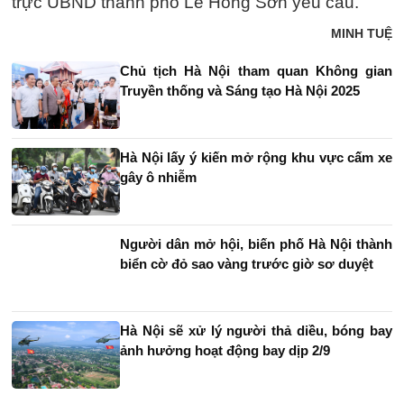
trực UBND thành phố Lê Hồng Sơn yêu cầu.
MINH TUỆ
Chủ tịch Hà Nội tham quan Không gian
Truyền thống và Sáng tạo Hà Nội 2025
Hà Nội lấy ý kiến mở rộng khu vực cấm xe
gây ô nhiễm
Người dân mở hội, biến phố Hà Nội thành
biển cờ đỏ sao vàng trước giờ sơ duyệt
Hà Nội sẽ xử lý người thả diều, bóng bay
ảnh hưởng hoạt động bay dịp 2/9