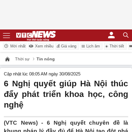
Mới nhất
Xem nhiều
💰 Giá vàng
📅 Lịch âm
☀️ Thời tiết

Thời sự
Tin nóng
Cập nhật lúc 08:05 AM ngày 30/08/2025
6 Nghị quyết giúp Hà Nội thúc
đẩy phát triển khoa học, công
nghệ
(VTC News) -
6 Nghị quyết chuyên đề là
khung pháp lý đầy đủ để Hà Nội tạo đột phá