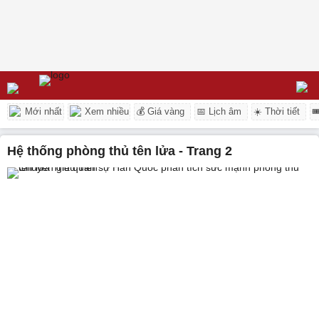
Mới nhất
Xem nhiều
💰 Giá vàng
📅 Lịch âm
☀️ Thời tiết

hệ thống phòng thủ tên lửa - Trang 2