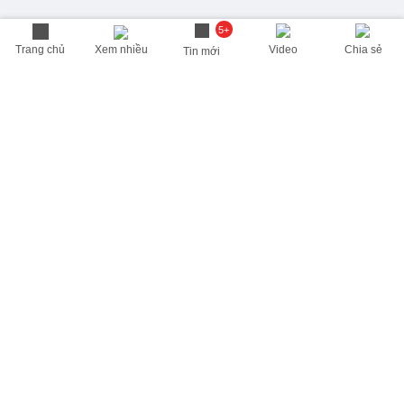
5+
Trang chủ
Xem nhiều
Video
Chia sẻ
Tin mới
THÔNG TIN HỮU ÍCH
Cập nhật nhanh các thông tin được quan tâm mỗi ngày
Lịch âm hôm nay