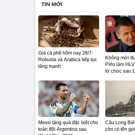
TIN MỚI
Giá cà phê hôm nay 28/7:
Không mời đư
Robusta và Arabica tiếp tục
Pirlo làm HLV 
tăng mạnh
từ chức sau 
Messi tặng quà đặc biệt cho
Cầu Long Biê
toàn đội Argentina sau
còn có tên gọ