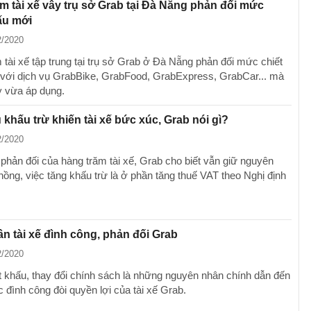
m tài xế vây trụ sở Grab tại Đà Nẵng phản đối mức
ấu mới
2/2020
 tài xế tập trung tại trụ sở Grab ở Đà Nẵng phản đối mức chiết
với dịch vụ GrabBike, GrabFood, GrabExpress, GrabCar... mà
y vừa áp dụng.
 khấu trừ khiến tài xế bức xúc, Grab nói gì?
2/2020
phản đối của hàng trăm tài xế, Grab cho biết vẫn giữ nguyên
ồng, việc tăng khấu trừ là ở phần tăng thuế VAT theo Nghị định
n tài xế đình công, phản đối Grab
2/2020
t khấu, thay đổi chính sách là những nguyên nhân chính dẫn đến
 đình công đòi quyền lợi của tài xế Grab.