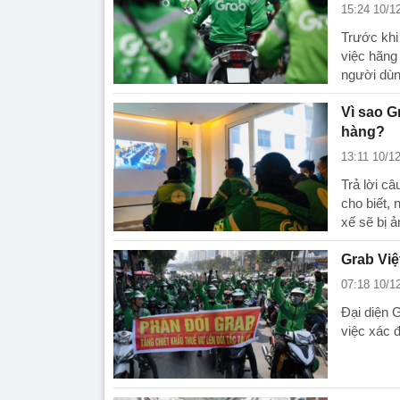
15:24 10/1
Trước khi
việc hãng
người dùn
Vì sao G
hàng?
13:11 10/1
Trả lời câ
cho biết,
xế sẽ bị 
Grab Việ
07:18 10/1
Đại diện 
việc xác đ