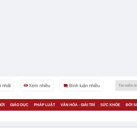
 nhất
Xem nhiều
Bình luận nhiều
IỚI
GIÁO DỤC
PHÁP LUẬT
VĂN HÓA - GIẢI TRÍ
SỨC KHỎE
ĐỜI S