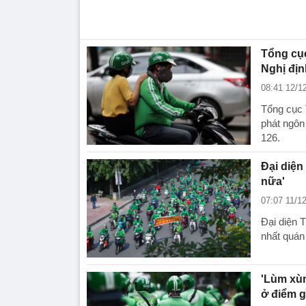
Tổng cục
Nghị địn
08:41 12/1
Tổng cục 
phát ngôn 
126.
Đại diện
nữa'
07:07 11/1
Đại diện 
nhất quán 
'Lùm xù
ở điểm g