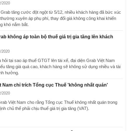
2/2020
 Grab tăng cước đột ngột từ 5/12, nhiều khách hàng đã bức xúc
 thường xuyên áp phụ phí, thay đổi giá không công khai khiến
g khó nắm bắt.
rab không áp toàn bộ thuế giá trị gia tăng lên khách
2/2020
u hỏi tại sao áp thuế GTGT lên tài xế, đại diện Grab Việt Nam
 nếu tăng giá quá cao, khách hàng sẽ không sử dụng nhiều và tài
ảnh hưởng.
t Nam chỉ trích Tổng cục Thuế 'không nhất quán'
2/2020
Grab Việt Nam cho rằng Tổng cục Thuế không nhất quán trong
ịnh chủ thể phải chịu thuế giá trị gia tăng (VAT).