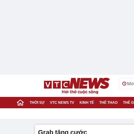
Mới
THỜI SỰ
VTC NEWS TV
KINH TẾ
THỂ THAO
THẾ G
Grab tăng cước