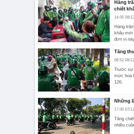
Hàng tră
chiết kh
14:05 08/1
Hàng trăm
khấu mới 
đơn vị nà
Tăng thu
08:52 08/1
Trước sự 
mức hoa h
126.
Những lầ
17:00 07/1
Tăng chiế
nhiều cuộc