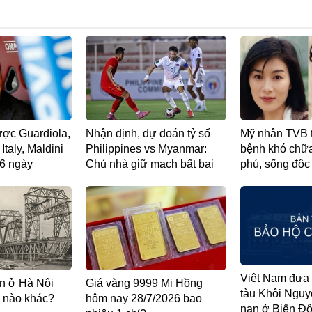
ợc Guardiola,
Nhận định, dự đoán tỷ số
Mỹ nhân TVB 
Italy, Maldini
Philippines vs Myanmar:
bệnh khó chữa
16 ngày
Chủ nhà giữ mạch bất bại
phú, sống độc
Việt Nam đưa 
n ở Hà Nội
Giá vàng 9999 Mi Hồng
tàu Khôi Nguy
i nào khác?
hôm nay 28/7/2026 bao
nạn ở Biển Đô