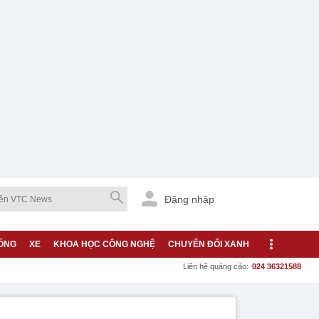
Đăng nhập
ỐNG
XE
KHOA HỌC CÔNG NGHỆ
CHUYỂN ĐỔI XANH
Liên hệ quảng cáo:
024 36321588