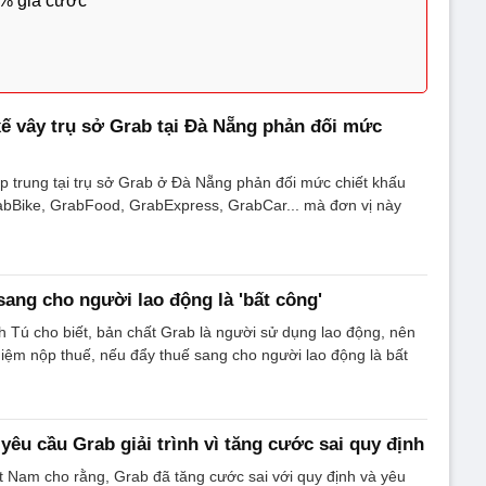
0% giá cước
xế vây trụ sở Grab tại Đà Nẵng phản đối mức
ập trung tại trụ sở Grab ở Đà Nẵng phản đối mức chiết khấu
rabBike, GrabFood, GrabExpress, GrabCar... mà đơn vị này
sang cho người lao động là 'bất công'
 Tú cho biết, bản chất Grab là người sử dụng lao động, nên
hiệm nộp thuế, nếu đẩy thuế sang cho người lao động là bất
yêu cầu Grab giải trình vì tăng cước sai quy định
 Nam cho rằng, Grab đã tăng cước sai với quy định và yêu