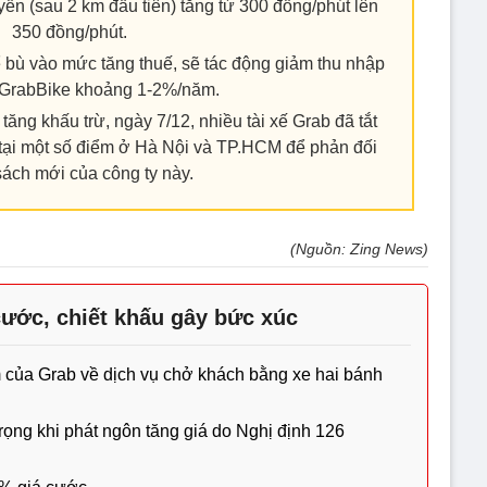
uyển (sau 2 km đầu tiên) tăng từ 300 đồng/phút lên
350 đồng/phút.
ể bù vào mức tăng thuế, sẽ tác động giảm thu nhập
ế GrabBike khoảng 1-2%/năm.
tăng khấu trừ, ngày 7/12, nhiều tài xế Grab đã tắt
 tại một số điểm ở Hà Nội và TP.HCM để phản đối
sách mới của công ty này.
(Nguồn: Zing News)
cước, chiết khấu gây bức xúc
của Grab về dịch vụ chở khách bằng xe hai bánh
rọng khi phát ngôn tăng giá do Nghị định 126