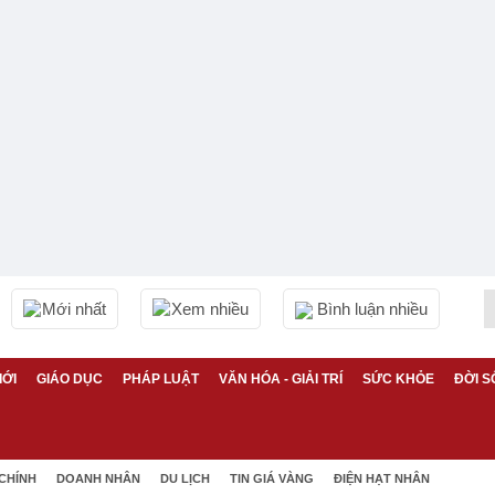
Mới nhất
Xem nhiều
Bình luận nhiều
IỚI
GIÁO DỤC
PHÁP LUẬT
VĂN HÓA - GIẢI TRÍ
SỨC KHỎE
ĐỜI S
 CHÍNH
DOANH NHÂN
DU LỊCH
TIN GIÁ VÀNG
ĐIỆN HẠT NHÂN