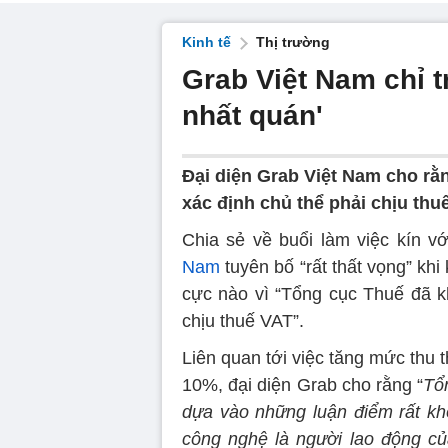
Kinh tế
Thị trường
Grab Việt Nam chỉ 
nhất quán'
Đại diện Grab Việt Nam cho rằ
xác định chủ thể phải chịu thuế 
Chia sẻ về buổi làm việc kín v
Nam
tuyên bố “rất thất vọng” khi
cực nào vì “Tổng cục Thuế đã kh
chịu thuế VAT”.
Liên quan tới việc tăng mức thu t
10%, đại diện Grab cho rằng “
Tổ
dựa vào những luận điểm rất kh
công nghệ là người lao động c