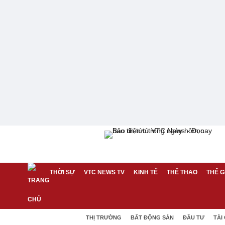
THỜI SỰ
VTC NEWS TV
KINH TẾ
THỂ THAO
THẾ G
THỊ TRƯỜNG
BẤT ĐỘNG SẢN
ĐẦU TƯ
TÀI