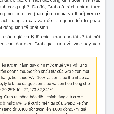
anh công nghệ. Do đó, Grab có trách nhiệm thực
ong mọi lĩnh vực (bao gồm nghĩa vụ thuế) với cơ
hách hàng và các vấn đề liên quan đến tư pháp
t động kinh tế phát sinh.
 sách giá và tỷ lệ chiết khấu cho tài xế tại thời
u cầu đại diện Grab giải trình về việc này vào
hiệu lực thi hành quy định mức thuế VAT với ứng
rên doanh thu. Số tiền khấu trừ của Grab trên mỗi
hãng, tiền thuế VAT 10% và tiền thuế thu nhập cá
ó, tỷ lệ khấu đã gộp tiền thuế và tiền hoa hồng cho
ừ 20-25% lên 27,273-32,841%.
g, Grab ra thông báo điều chỉnh tăng giá cước
c ở mức 6%. Giá cước hiện tại của GrabBike tính
n) tăng từ 3.400 đồng/km lên 4.000 đồng/km; giá