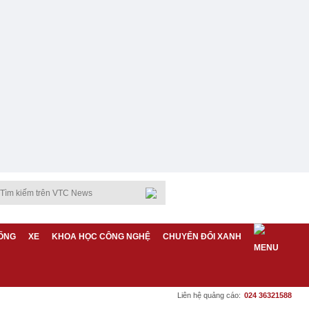
ỐNG
XE
KHOA HỌC CÔNG NGHỆ
CHUYỂN ĐỔI XANH
Liên hệ quảng cáo:
024 36321588