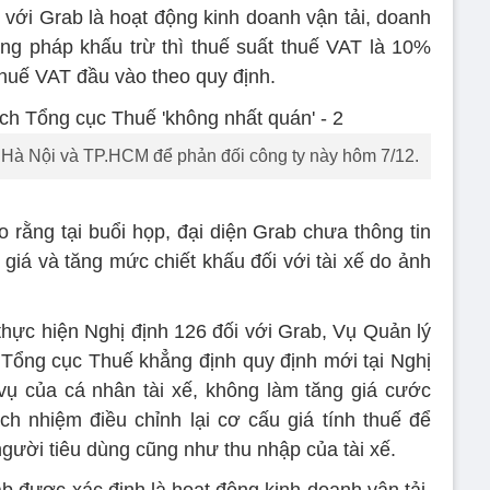
 với Grab là hoạt động kinh doanh vận tải, doanh
ng pháp khấu trừ thì thuế suất thuế VAT là 10%
huế VAT đầu vào theo quy định.
 ở Hà Nội và TP.HCM để phản đối công ty này hôm 7/12.
 rằng tại buổi họp, đại diện Grab chưa thông tin
 giá và tăng mức chiết khấu đối với tài xế do ảnh
 thực hiện Nghị định 126 đối với Grab, Vụ Quản lý
Tổng cục Thuế khẳng định quy định mới tại Nghị
vụ của cá nhân tài xế, không làm tăng giá cước
ách nhiệm điều chỉnh lại cơ cấu giá tính thuế để
ười tiêu dùng cũng như thu nhập của tài xế.
 được xác định là hoạt động kinh doanh vận tải,