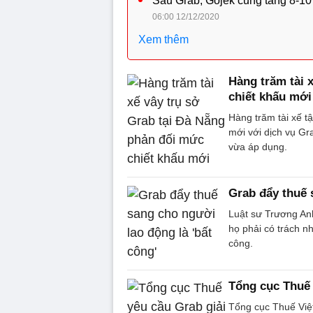
Sau Grab, Gojek cũng tăng 8-1
06:00 12/12/2020
Xem thêm
Hàng trăm tài 
chiết khấu mới
Hàng trăm tài xế t
mới với dịch vụ G
vừa áp dụng.
Grab đẩy thuế 
Luật sư Trương Anh
họ phải có trách n
công.
Tổng cục Thuế 
Tổng cục Thuế Việt