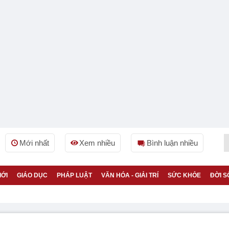
Mới nhất
Xem nhiều
Bình luận nhiều
IỚI
GIÁO DỤC
PHÁP LUẬT
VĂN HÓA - GIẢI TRÍ
SỨC KHỎE
ĐỜI S