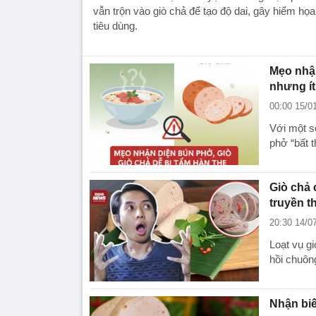
vẫn trộn vào giò chả để tạo độ dai, gây hiểm họ
tiêu dùng.
Mẹo nhận
nhưng ít
00:00 15/0
Với một s
phở “bất 
Giò chả 
truyền t
20:30 14/0
Loạt vụ gi
hồi chuôn
Nhận biế