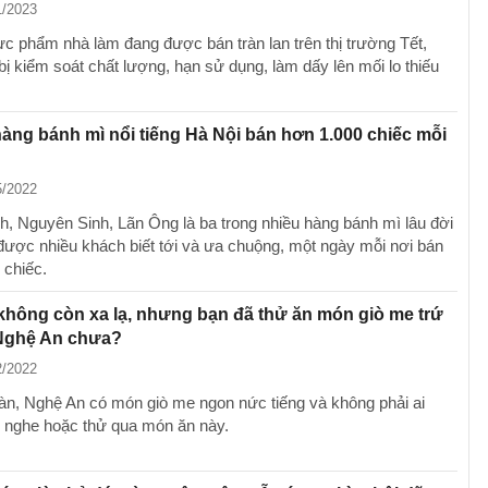
1/2023
hực phẩm nhà làm đang được bán tràn lan trên thị trường Tết,
ị kiểm soát chất lượng, hạn sử dụng, làm dấy lên mối lo thiếu
ng bánh mì nổi tiếng Hà Nội bán hơn 1.000 chiếc mỗi
5/2022
, Nguyên Sinh, Lãn Ông là ba trong nhiều hàng bánh mì lâu đời
 được nhiều khách biết tới và ưa chuộng, một ngày mỗi nơi bán
 chiếc.
không còn xa lạ, nhưng bạn đã thử ăn món giò me trứ
Nghệ An chưa?
2/2022
, Nghệ An có món giò me ngon nức tiếng và không phải ai
 nghe hoặc thử qua món ăn này.