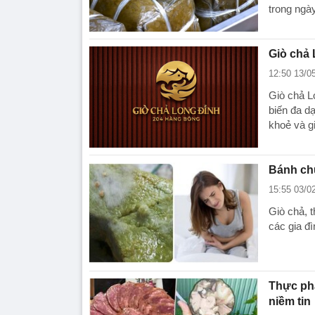
trong ngày
Giò chả 
12:50 13/0
Giò chả L
biến đa d
khoẻ và gi
Bánh ch
15:55 03/0
Giò chả, 
các gia đì
Thực phẩ
niềm tin