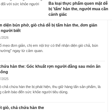
Ba loại thực phẩm quen mặt dễ
a đối với sức khỏe người
bị 'tẩm' hàn the, người mua cần
cảnh giác
 diện bún phở, giò chả dễ bị tẩm hàn the, đơn giản
 người biết
1/2026
ố mẹo đơn giản, chị em nội trợ có thể nhận diện giò chả, bún
thường” ngay từ cảm quan.
chứa hàn the: Góc khuất rợn người đằng sau món ăn
hống
7/2025
ò chả chứa hàn the bị phát hiện, thu giữ hàng tấn sản phẩm, là
g cảnh báo đến sức khỏe người tiêu dùng.
t giò, chả chứa hàn the