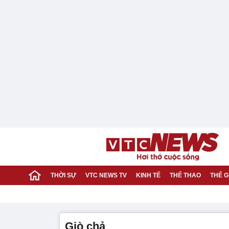
THỜI SỰ
VTC NEWS TV
KINH TẾ
THỂ THAO
THẾ G
giò chả