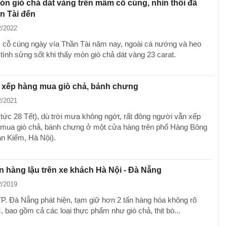
ón giò chả dát vàng trên mâm cỗ cúng, nhìn thôi đã
n Tài đến
2/2022
cỗ cúng ngày vía Thần Tài năm nay, ngoài cá nướng và heo
tình sửng sốt khi thấy món giò chả dát vàng 23 carat.
 xếp hàng mua giò chả, bánh chưng
2/2021
(tức 28 Tết), dù trời mưa không ngớt, rất đông người vẫn xếp
mua giò chả, bánh chưng ở một cửa hàng trên phố Hàng Bông
n Kiếm, Hà Nội).
n hàng lậu trên xe khách Hà Nội - Đà Nẵng
2/2019
P. Đà Nẵng phát hiện, tạm giữ hơn 2 tấn hàng hóa không rõ
 bao gồm cả các loại thực phẩm như giò chả, thịt bò...