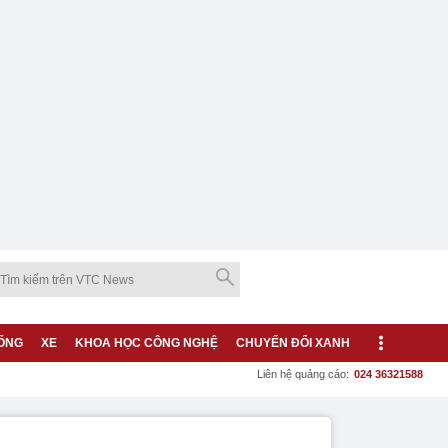
ỐNG
XE
KHOA HỌC CÔNG NGHỆ
CHUYỂN ĐỔI XANH
Liên hệ quảng cáo:
024 36321588