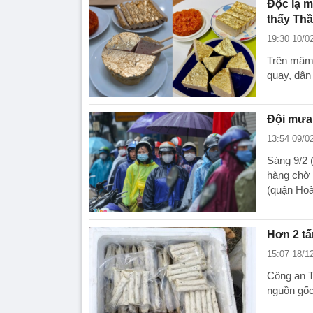
Độc lạ m
thấy Thầ
19:30 10/0
Trên mâm 
quay, dân 
Đội mưa
13:54 09/0
Sáng 9/2 
hàng chờ 
(quận Hoà
Hơn 2 tấ
15:07 18/1
Công an T
nguồn gốc,