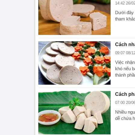
14:42 26/0
Dưới đây 
tham khảo
Cách nhậ
09:07 08/1
Việc nhận 
khó nếu b
thành phầ
Cách phá
07:00 20/0
Nhiều ngư
dễ chứa h