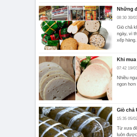
Những đị
08:30 30/0
Giò chả k
ngày, vì 
xếp hàng.
Khi mua 
07:42 19/0
Nhiều ngườ
ngon hơn l
Giò chả 
15:35 05/0
Từ xưa đế
luôn được