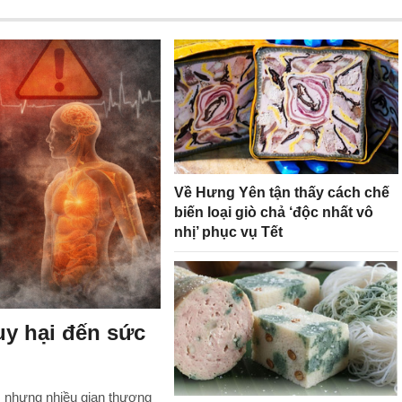
Về Hưng Yên tận thấy cách chế
biến loại giò chả ‘độc nhất vô
nhị’ phục vụ Tết
uy hại đến sức
ẩm nhưng nhiều gian thương