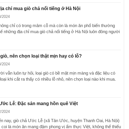
a chỉ mua giò chả nổi tiếng ở Hà Nội
3/2024
hông chỉ có trong mâm cỗ mà còn là món ăn phổ biến thường
thế những địa chỉ mua giò chả nổi tiếng ở Hà Nội luôn đông người
giò, nên chọn loại thật mịn hay có lỗ?
3/2024
i vẫn luôn tự hỏi, loại giò có bề mặt mịn màng và đặc liệu có
oại khi cắt ra thấy có nhiều lỗ nhỏ, nên chọn loại nào khi mua.
Ước Lễ: Đặc sản mang hồn quê Việt
2/2024
n nay, giò chả Ước Lễ (xã Tân Ước, huyện Thanh Oai, Hà Nội)
 coi là món ăn mang đậm phong vị ẩm thực Việt, không thể thiếu