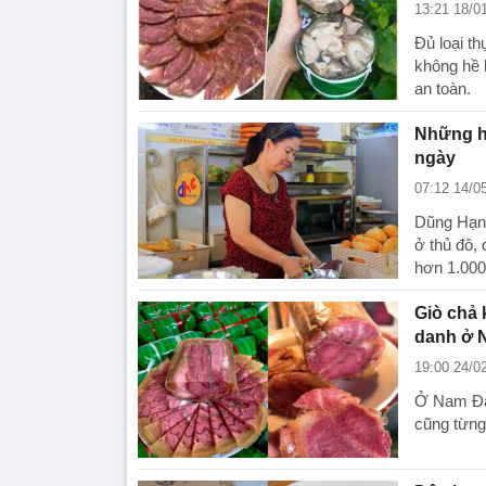
13:21 18/0
Đủ loại t
không hề b
an toàn.
Những hà
ngày
07:12 14/0
Dũng Hạnh
ở thủ đô,
hơn 1.000
Giò chả 
danh ở 
19:00 24/0
Ở Nam Đàn
cũng từng