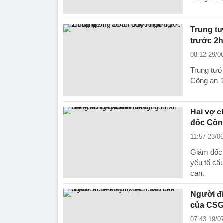
Trung t
trước 2h
08:12 29/0
Trung tư
Công an T
Hai vợ c
đốc Công
11:57 23/0
Giám đốc 
yếu tố cấu
can.
Người đi
của CS
07:43 19/0