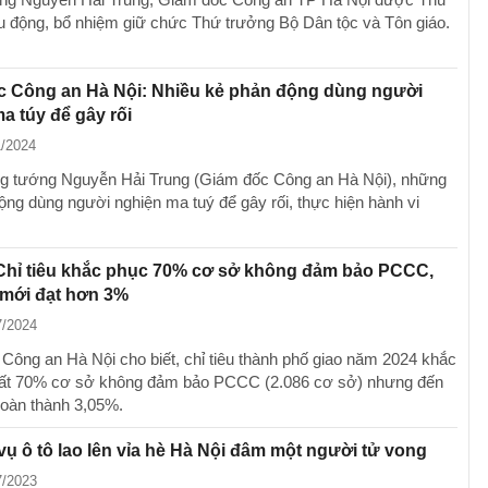
u động, bổ nhiệm giữ chức Thứ trưởng Bộ Dân tộc và Tôn giáo.
c Công an Hà Nội: Nhiều kẻ phản động dùng người
a túy để gây rối
1/2024
g tướng Nguyễn Hải Trung (Giám đốc Công an Hà Nội), những
ộng dùng người nghiện ma tuý để gây rối, thực hiện hành vi
 Chỉ tiêu khắc phục 70% cơ sở không đảm bảo PCCC,
 mới đạt hơn 3%
7/2024
Công an Hà Nội cho biết, chỉ tiêu thành phố giao năm 2024 khắc
hất 70% cơ sở không đảm bảo PCCC (2.086 cơ sở) nhưng đến
oàn thành 3,05%.
 vụ ô tô lao lên vỉa hè Hà Nội đâm một người tử vong
7/2023