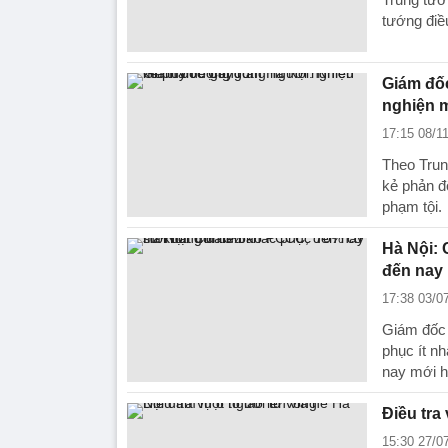
tướng điề
Giám đố
nghiện m
17:15 08/1
Theo Trun
kẻ phản đ
phạm tội.
Hà Nội:
đến nay
17:38 03/0
Giám đốc 
phục ít n
nay mới h
Điều tra
15:30 27/0