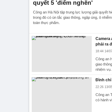
quyết 5 'điểm nghẽn'
Công an Hà Nội tập trung lực lượng giải quyết h
trong đó có ùn tắc giao thông, ngập úng, ô nhiễ
toàn thực phẩm.
Camera A
phải ra
18:44 14/0
Công an H
giao thôn
nhiệm vụ.
Đình chỉ
22:26 13/0
Công an T
có hành vi