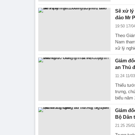
Sẽ xử lý
đảo Mr P
19:50 17/0
Theo Giám
Nam tham 
xử lý ngh
Giám đố
an Thủ 
11:24 11/0
Thiếu tướ
trưng, ch
biểu năm 
Giám đố
Bộ Dân t
21:25 25/0
Trung tướ