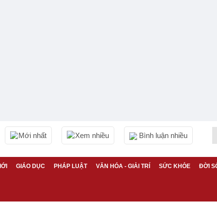
Mới nhất
Xem nhiều
Bình luận nhiều
IỚI
GIÁO DỤC
PHÁP LUẬT
VĂN HÓA - GIẢI TRÍ
SỨC KHỎE
ĐỜI S