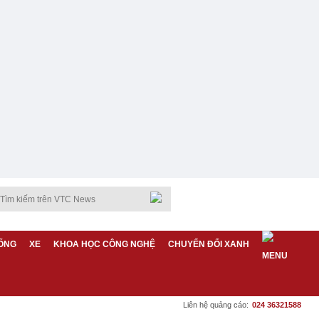
ỐNG
XE
KHOA HỌC CÔNG NGHỆ
CHUYỂN ĐỔI XANH
Liên hệ quảng cáo:
024 36321588