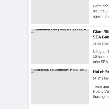
Giám đốc 
điều tra 
người tử 
Giám đốc
SEA Gam
21:30 10/0
Công an T
kế hoạch, 
toàn SEA
Hai chiế
08:47 16/0
Trong quá
Hoàng Văn
thương, p