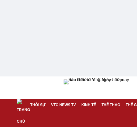
THỜI SỰ
VTC NEWS TV
KINH TẾ
THỂ THAO
THẾ G