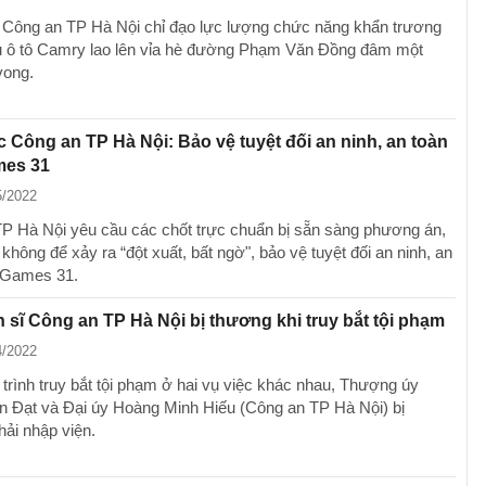
Công an TP Hà Nội chỉ đạo lực lượng chức năng khẩn trương
vụ ô tô Camry lao lên vỉa hè đường Phạm Văn Đồng đâm một
vong.
 Công an TP Hà Nội: Bảo vệ tuyệt đối an ninh, an toàn
es 31
5/2022
P Hà Nội yêu cầu các chốt trực chuẩn bị sẵn sàng phương án,
không để xảy ra “đột xuất, bất ngờ", bảo vệ tuyệt đối an ninh, an
 Games 31.
n sĩ Công an TP Hà Nội bị thương khi truy bắt tội phạm
4/2022
 trình truy bắt tội phạm ở hai vụ việc khác nhau, Thượng úy
 Đạt và Đại úy Hoàng Minh Hiếu (Công an TP Hà Nội) bị
hải nhập viện.