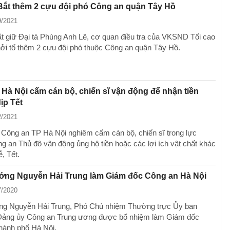
Bắt thêm 2 cựu đội phó Công an quận Tây Hồ
9/2021
ắt giữ Đại tá Phùng Anh Lê, cơ quan điều tra của VKSND Tối cao
khởi tố thêm 2 cựu đội phó thuộc Công an quận Tây Hồ.
Hà Nội cấm cán bộ, chiến sĩ vận động để nhận tiền
ịp Tết
2/2021
Công an TP Hà Nội nghiêm cấm cán bộ, chiến sĩ trong lực
g an Thủ đô vận động ủng hộ tiền hoặc các lợi ích vật chất khác
ễ, Tết.
ướng Nguyễn Hải Trung làm Giám đốc Công an Hà Nội
7/2020
ng Nguyễn Hải Trung, Phó Chủ nhiệm Thường trực Ủy ban
Đảng ủy Công an Trung ương được bổ nhiệm làm Giám đốc
hành phố Hà Nội.