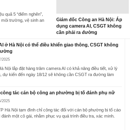
iệu quả 5 “điểm nghẽn”,
Giám đốc Công an Hà Nội: Áp
m môi trường, vệ sinh an
dụng camera AI, CSGT không
cần phải ra đường
I ở Hà Nội có thể điều khiển giao thông, CSGT không
 đường
7/2025
à Nội lắp đặt hàng trăm camera AI có khả năng điều tiết, xử lý
g, dự kiến đến ngày 18/12 sẽ không cần CSGT ra đường làm
 công tác cán bộ công an phường bị tố đánh phụ nữ
5/2025
P Hà Nội tạm đình chỉ công tác đối với cán bộ phường bị tố cáo
 đánh một cô gái, nhằm phục vụ quá trình điều tra, xác minh.