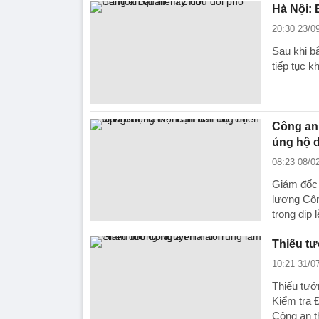
Hà Nội: 
20:30 23/0
Sau khi b
tiếp tục 
Công an 
ủng hộ d
08:23 08/0
Giám đốc 
lượng Côn
trong dịp l
Thiếu t
10:21 31/0
Thiếu tướ
Kiểm tra 
Công an t