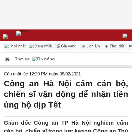
Mới nhất
Xem nhiều
💰 Giá vàng
📅 Lịch âm
☀️ Thời tiết

Thời sự
Tin nóng
Cập nhật lúc 12:20 PM ngày 08/02/2021
Công an Hà Nội cấm cán bộ,
chiến sĩ vận động để nhận tiền
ủng hộ dịp Tết
Giám đốc Công an TP Hà Nội nghiêm cấm
cán bộ, chiến sĩ trong lực lượng Công an Thủ