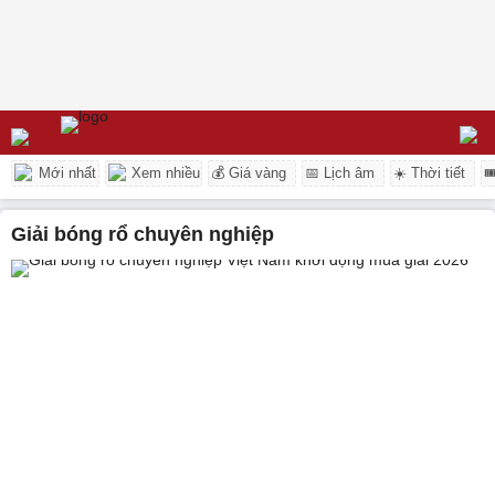
Mới nhất
Xem nhiều
💰 Giá vàng
📅 Lịch âm
☀️ Thời tiết

giải bóng rổ chuyên nghiệp