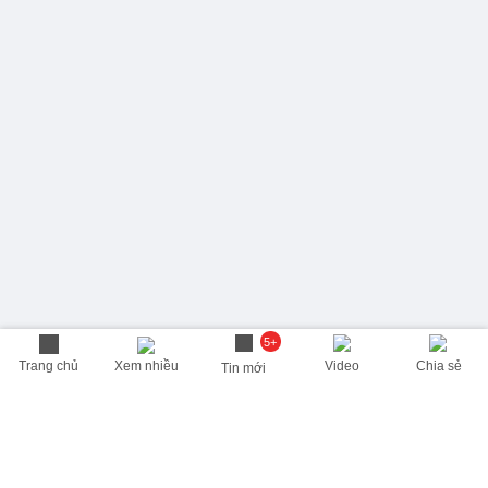
5+
Trang chủ
Xem nhiều
Video
Chia sẻ
Tin mới