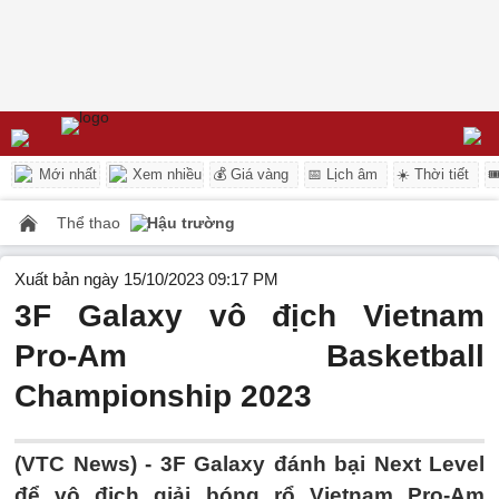
Mới nhất
Xem nhiều
💰 Giá vàng
📅 Lịch âm
☀️ Thời tiết

Thể thao
Hậu trường
Xuất bản ngày 15/10/2023 09:17 PM
3F Galaxy vô địch Vietnam
Pro-Am Basketball
Championship 2023
(VTC News) -
3F Galaxy đánh bại Next Level
để vô địch giải bóng rổ Vietnam Pro-Am