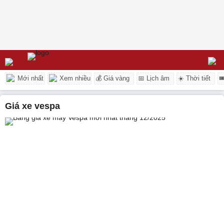
Mới nhất
Xem nhiều
💰 Giá vàng
📅 Lịch âm
☀️ Thời tiết

giá xe vespa