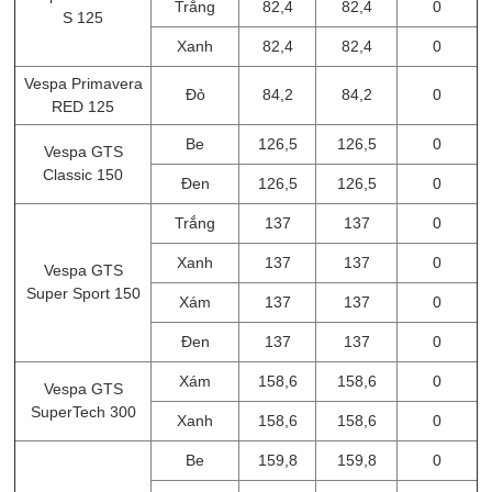
Trắng
82,4
82,4
0
S 125
Xanh
82,4
82,4
0
Vespa Primavera
Đỏ
84,2
84,2
0
RED 125
Be
126,5
126,5
0
Vespa GTS
Classic 150
Đen
126,5
126,5
0
Trắng
137
137
0
Xanh
137
137
0
Vespa GTS
Super Sport 150
Xám
137
137
0
Đen
137
137
0
Xám
158,6
158,6
0
Vespa GTS
SuperTech 300
Xanh
158,6
158,6
0
Be
159,8
159,8
0