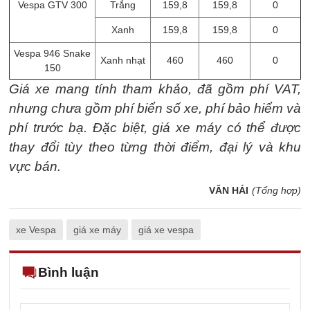
Vespa GTV 300
Trắng
159,8
159,8
0
Xanh
159,8
159,8
0
Vespa 946 Snake
Xanh nhạt
460
460
0
150
Giá xe mang tính tham khảo, đã gồm phí VAT,
nhưng chưa gồm phí biển số xe, phí bảo hiểm và
phí trước bạ. Đặc biệt, giá xe máy có thể được
thay đổi tùy theo từng thời điểm, đại lý và khu
vực bán.
VĂN HẢI
(Tổng hợp)
xe Vespa
giá xe máy
giá xe vespa
Bình luận