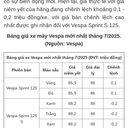
có sự biến động mới. Hiện tại, giá thực tế với giá
niêm yết của hãng đang chênh lệch khoảng 0,1 -
0,2 triệu đồng/xe, với giá bán chênh lệch cao
nhất được ghi nhận đối với Vespa Sprint S 125.
Bảng giá xe máy Vespa mới nhất tháng 7/2025.
(Nguồn: Vespa)
Bảng giá xe Vespa mới nhất tháng 7/2025 (ĐVT: triệu đồng)
Giá
Giá đại
Chênh
Phiên bản
Màu sắc
niêm yết
lý
lệch
Vàng
85,9
86
0,1
Vespa Sprint 125
Đỏ
85,9
86
0,1
Xanh
88,2
88
-0,2
Trắng
88,2
88
-0,2
Vespa Sprint 125
S
Xám
88,2
88
-0,2