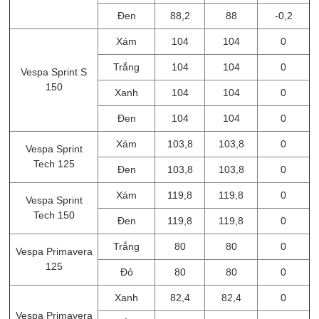
Đen
88,2
88
-0,2
Xám
104
104
0
Trắng
104
104
0
Vespa Sprint S
150
Xanh
104
104
0
Đen
104
104
0
Xám
103,8
103,8
0
Vespa Sprint
Tech 125
Đen
103,8
103,8
0
Xám
119,8
119,8
0
Vespa Sprint
Tech 150
Đen
119,8
119,8
0
Trắng
80
80
0
Vespa Primavera
125
Đỏ
80
80
0
Xanh
82,4
82,4
0
Vespa Primavera