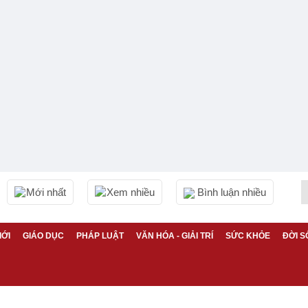
Mới nhất
Xem nhiều
Bình luận nhiều
IỚI
GIÁO DỤC
PHÁP LUẬT
VĂN HÓA - GIẢI TRÍ
SỨC KHỎE
ĐỜI S