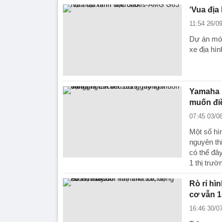
‘Vua địa
11:54 26/0
Dự án mới
xe địa hì
Yamaha E
muốn đi
07:45 03/0
Một số hì
nguyên thi
có thể đâ
1 thị trườ
Rò rỉ hì
cơ vẫn 
16:46 30/0