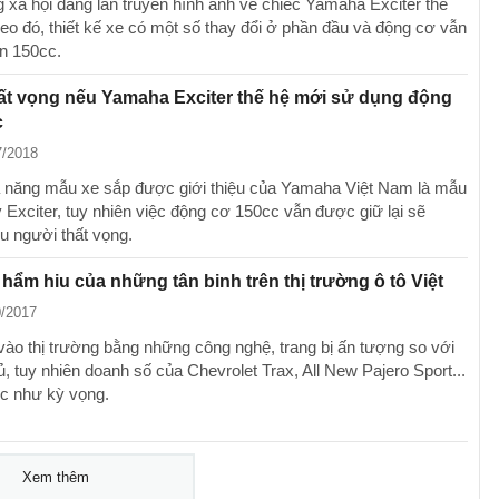
 xã hội đang lan truyền hình ảnh về chiếc Yamaha Exciter thế
heo đó, thiết kế xe có một số thay đổi ở phần đầu và động cơ vẫn
n 150cc.
hất vọng nếu Yamaha Exciter thế hệ mới sử dụng động
c
7/2018
 năng mẫu xe sắp được giới thiệu của Yamaha Việt Nam là mẫu
 Exciter, tuy nhiên việc động cơ 150cc vẫn được giữ lại sẽ
ều người thất vọng.
hẩm hiu của những tân binh trên thị trường ô tô Việt
0/2017
vào thị trường bằng những công nghệ, trang bị ấn tượng so với
ủ, tuy nhiên doanh số của Chevrolet Trax, All New Pajero Sport...
c như kỳ vọng.
Xem thêm