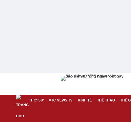
THỜI SỰ
VTC NEWS TV
KINH TẾ
THỂ THAO
THẾ G