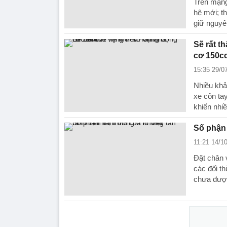
Trên mạng
hệ mới; t
giữ nguyê
Sẽ rất t
cơ 150c
15:35 29/0
Nhiều khả
xe côn tay
khiến nhi
Số phận 
11:21 14/1
Đặt chân 
các đối th
chưa đượ