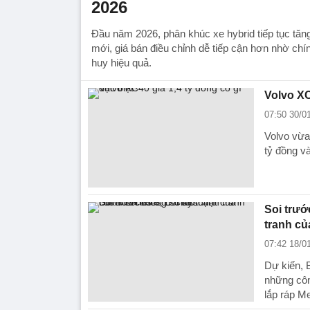
2026
Đầu năm 2026, phân khúc xe hybrid tiếp tục tăng
mới, giá bán điều chỉnh dễ tiếp cận hơn nhờ chí
huy hiệu quả.
Volvo XC
07:50 30/0
Volvo vừa
tỷ đồng v
Soi trướ
tranh củ
07:42 18/0
Dự kiến, 
những côn
lắp ráp M