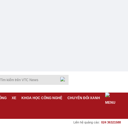
ỐNG
XE
KHOA HỌC CÔNG NGHỆ
CHUYỂN ĐỔI XANH
Liên hệ quảng cáo:
024 36321588