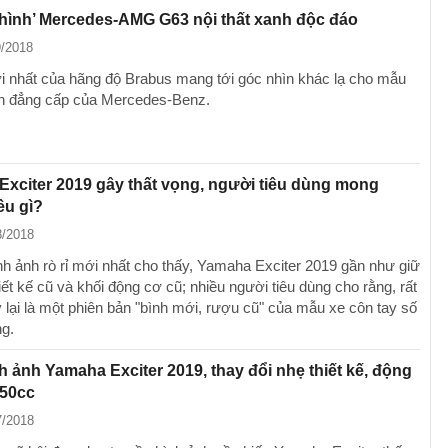
 hình’ Mercedes-AMG G63 nội thất xanh độc đáo
9/2018
 nhất của hãng độ Brabus mang tới góc nhìn khác lạ cho mẫu
nh đẳng cấp của Mercedes-Benz.
xciter 2019 gây thất vọng, người tiêu dùng mong
ều gì?
8/2018
nh ảnh rò rỉ mới nhất cho thấy, Yamaha Exciter 2019 gần như giữ
ết kế cũ và khối động cơ cũ; nhiều người tiêu dùng cho rằng, rất
y lại là một phiên bản "bình mới, rượu cũ" của mẫu xe côn tay số
ng.
nh ảnh Yamaha Exciter 2019, thay đổi nhẹ thiết kế, động
150cc
7/2018