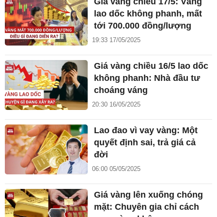
Giá vàng chiều 17/5: Vàng
lao dốc không phanh, mất
tới 700.000 đồng/lượng
19:33 17/05/2025
Giá vàng chiều 16/5 lao dốc
không phanh: Nhà đầu tư
choáng váng
20:30 16/05/2025
Lao đao vì vay vàng: Một
quyết định sai, trả giá cả
đời
06:00 05/05/2025
Giá vàng lên xuống chóng
mặt: Chuyên gia chỉ cách