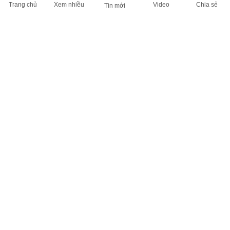
Trang chủ
Xem nhiều
Video
Chia sẻ
Tin mới
THÔNG TIN HỮU ÍCH
Cập nhật nhanh các thông tin được quan tâm mỗi ngày
Lịch âm hôm nay
Dự báo thời tiết hôm nay