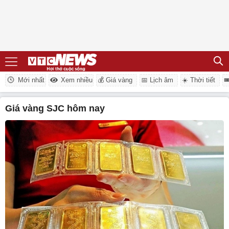
Mới nhất
Xem nhiều
💰 Giá vàng
📅 Lịch âm
☀️ Thời tiết

giá vàng SJC hôm nay